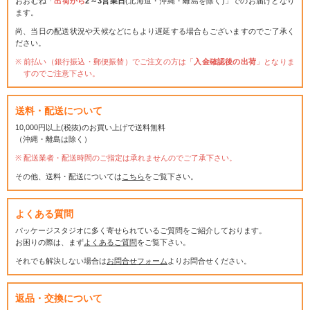
おおむね「
出荷から
2～3営業日
(北海道・沖縄・離島を除く)」でのお届けとなり
ます。
尚、当日の配送状況や天候などにもより遅延する場合もございますのでご了承く
ださい。
前払い（銀行振込・郵便振替）でご注文の方は「
入金確認後の出荷
」となりま
すのでご注意下さい。
送料・配送について
10,000円以上(税抜)のお買い上げで送料無料
（沖縄・離島は除く）
配送業者・配送時間のご指定は承れませんのでご了承下さい。
その他、送料・配送については
こちら
をご覧下さい。
よくある質問
パッケージスタジオに多く寄せられているご質問をご紹介しております。
お困りの際は、まず
よくあるご質問
をご覧下さい。
それでも解決しない場合は
お問合せフォーム
よりお問合せください。
返品・交換について