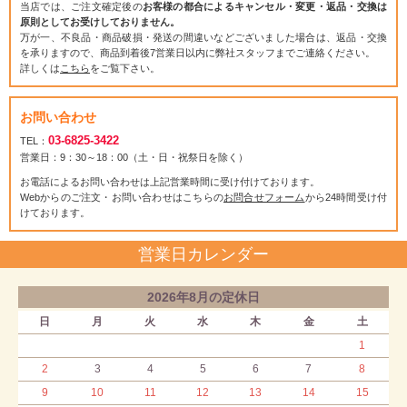
当店では、ご注文確定後の
お客様の都合によるキャンセル・変更・返品・交換は
原則としてお受けしておりません。
万が一、不良品・商品破損・発送の間違いなどございました場合は、返品・交換
を承りますので、商品到着後7営業日以内に弊社スタッフまでご連絡ください。
詳しくは
こちら
をご覧下さい。
お問い合わせ
03-6825-3422
TEL：
営業日：9：30～18：00（土・日・祝祭日を除く）
お電話によるお問い合わせは上記営業時間に受け付けております。
Webからのご注文・お問い合わせはこちらの
お問合せフォーム
から24時間受け付
けております。
営業日カレンダー
2026年8月の定休日
日
月
火
水
木
金
土
1
2
3
4
5
6
7
8
9
10
11
12
13
14
15