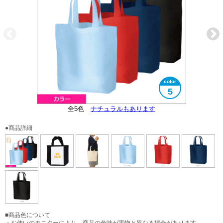
5
全5色
大きさイメージ
ナチュラルもあります
A5サイズ対応
●商品詳細
■商品色について
・お使いのモニターにより、商品の色味が実物と異なる場合があります。