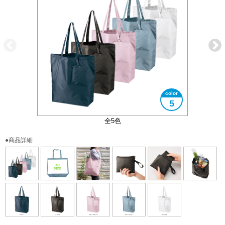
5
付属のポーチにまとめて収納することができます
コンパクトにまとめることができます
大きさイメージ
A3サイズ対応
使用イメージ
全5色
●商品詳細