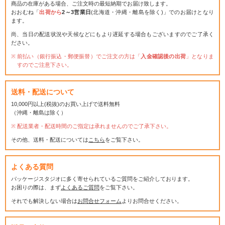
商品の在庫がある場合、ご注文時の最短納期でお届け致します。
おおむね「
出荷から
2～3営業日
(北海道・沖縄・離島を除く)」でのお届けとなり
ます。
尚、当日の配送状況や天候などにもより遅延する場合もございますのでご了承く
ださい。
前払い（銀行振込・郵便振替）でご注文の方は「
入金確認後の出荷
」となりま
すのでご注意下さい。
送料・配送について
10,000円以上(税抜)のお買い上げで送料無料
（沖縄・離島は除く）
配送業者・配送時間のご指定は承れませんのでご了承下さい。
その他、送料・配送については
こちら
をご覧下さい。
よくある質問
パッケージスタジオに多く寄せられているご質問をご紹介しております。
お困りの際は、まず
よくあるご質問
をご覧下さい。
それでも解決しない場合は
お問合せフォーム
よりお問合せください。