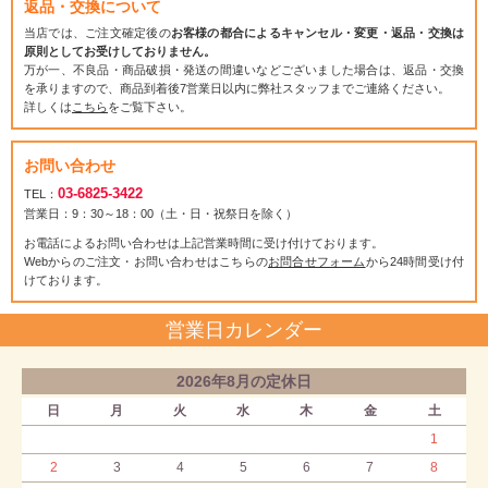
返品・交換について
当店では、ご注文確定後の
お客様の都合によるキャンセル・変更・返品・交換は
原則としてお受けしておりません。
万が一、不良品・商品破損・発送の間違いなどございました場合は、返品・交換
を承りますので、商品到着後7営業日以内に弊社スタッフまでご連絡ください。
詳しくは
こちら
をご覧下さい。
お問い合わせ
03-6825-3422
TEL：
営業日：9：30～18：00（土・日・祝祭日を除く）
お電話によるお問い合わせは上記営業時間に受け付けております。
Webからのご注文・お問い合わせはこちらの
お問合せフォーム
から24時間受け付
けております。
営業日カレンダー
2026年8月の定休日
日
月
火
水
木
金
土
1
2
3
4
5
6
7
8