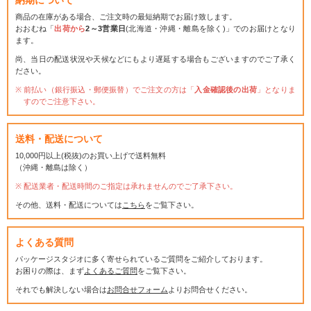
商品の在庫がある場合、ご注文時の最短納期でお届け致します。
おおむね「
出荷から
2～3営業日
(北海道・沖縄・離島を除く)」でのお届けとなり
ます。
尚、当日の配送状況や天候などにもより遅延する場合もございますのでご了承く
ださい。
前払い（銀行振込・郵便振替）でご注文の方は「
入金確認後の出荷
」となりま
すのでご注意下さい。
送料・配送について
10,000円以上(税抜)のお買い上げで送料無料
（沖縄・離島は除く）
配送業者・配送時間のご指定は承れませんのでご了承下さい。
その他、送料・配送については
こちら
をご覧下さい。
よくある質問
パッケージスタジオに多く寄せられているご質問をご紹介しております。
お困りの際は、まず
よくあるご質問
をご覧下さい。
それでも解決しない場合は
お問合せフォーム
よりお問合せください。