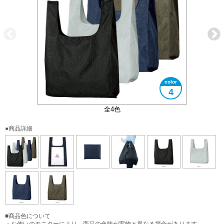
4
コンパクトに折りたたむことができます
大きさイメージ
B4サイズ対応
全4色
●商品詳細
■商品色について
・お使いのモニターにより、商品の色味が実物と異なる場合があります。