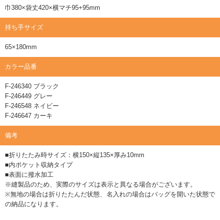
巾380×袋丈420×横マチ95+95mm
持ち手サイズ
65×180mm
カラー品番
F-246340 ブラック
F-246449 グレー
F-246548 ネイビー
F-246647 カーキ
備考
■折りたたみ時サイズ：横150×縦135×厚み10mm
■内ポケット収納タイプ
■表面に撥水加工
※縫製品のため、実際のサイズは表示と異なる場合がございます。
※無地の場合は折りたたんだ状態、名入れの場合はバッグを開いた状態で
の納品になります。