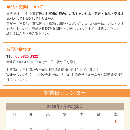
返品・交換について
当店では、ご注文確定後の
お客様の都合によるキャンセル・変更・返品・交換は
原則としてお受けしておりません。
万が一、不良品・商品破損・発送の間違いなどございました場合は、返品・交換
を承りますので、商品到着後7営業日以内に弊社スタッフまでご連絡ください。
詳しくは
こちら
をご覧下さい。
お問い合わせ
03-6825-3422
TEL：
営業日：9：30～18：00（土・日・祝祭日を除く）
お電話によるお問い合わせは上記営業時間に受け付けております。
Webからのご注文・お問い合わせはこちらの
お問合せフォーム
から24時間受け付
けております。
営業日カレンダー
2026年8月の定休日
日
月
火
水
木
金
土
1
2
3
4
5
6
7
8