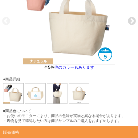
5
全5色
他のカラーもあります
大きさイメージ
B5サイズ対応
●商品詳細
■商品色について
・お使いのモニターにより、商品の色味が実物と異なる場合があります。
・現物を見て確認したい方は商品サンプルのご購入をおすすめします。
販売価格