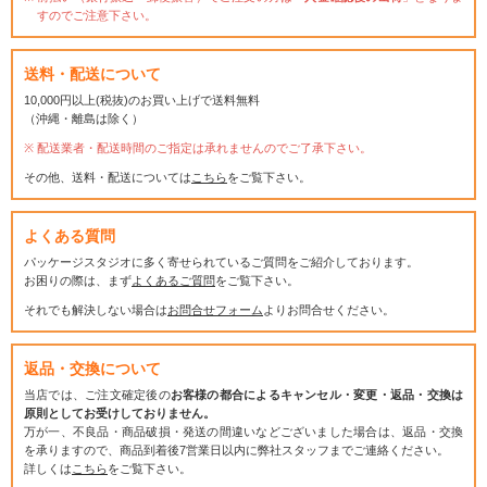
すのでご注意下さい。
送料・配送について
10,000円以上(税抜)のお買い上げで送料無料
（沖縄・離島は除く）
配送業者・配送時間のご指定は承れませんのでご了承下さい。
その他、送料・配送については
こちら
をご覧下さい。
よくある質問
パッケージスタジオに多く寄せられているご質問をご紹介しております。
お困りの際は、まず
よくあるご質問
をご覧下さい。
それでも解決しない場合は
お問合せフォーム
よりお問合せください。
返品・交換について
当店では、ご注文確定後の
お客様の都合によるキャンセル・変更・返品・交換は
原則としてお受けしておりません。
万が一、不良品・商品破損・発送の間違いなどございました場合は、返品・交換
を承りますので、商品到着後7営業日以内に弊社スタッフまでご連絡ください。
詳しくは
こちら
をご覧下さい。