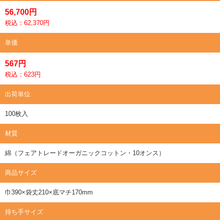
56,700円
税込：62,370円
単価
567円
税込：623円
出荷単位
100枚入
材質
綿（フェアトレードオーガニックコットン・10オンス）
商品サイズ
巾390×袋丈210×底マチ170mm
持ち手サイズ