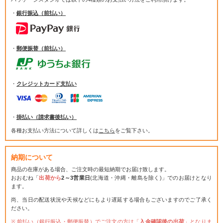
・
銀行振込（前払い）
・
郵便振替（前払い）
・
クレジットカード支払い
・
掛払い（請求書後払い）
各種お支払い方法について詳しくは
こちら
をご覧下さい。
納期について
商品の在庫がある場合、ご注文時の最短納期でお届け致します。
おおむね「
出荷から
2～3営業日
(北海道・沖縄・離島を除く)」でのお届けとなり
ます。
尚、当日の配送状況や天候などにもより遅延する場合もございますのでご了承く
ださい。
前払い（銀行振込・郵便振替）でご注文の方は「
入金確認後の出荷
」となりま