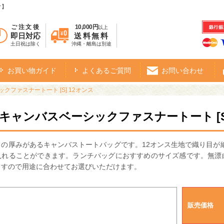
オ】
ご注文後
10,000円
以上
即日対応
送料無料
土日祝は除く
沖縄・離島は別途
お買い物ガイド
よくあるご質問
お問い合わせ
クファスナートート [S] 12オンス
・キャンバスベーシックファスナートート [S]
きの厚みがあるキャンバストートバッグです。12オンス生地で織り目が
入れることができます。ランチバッグにおすすめのサイズ感です。無漂
ますので用途に合わせてお選びいただけます。
販売価格