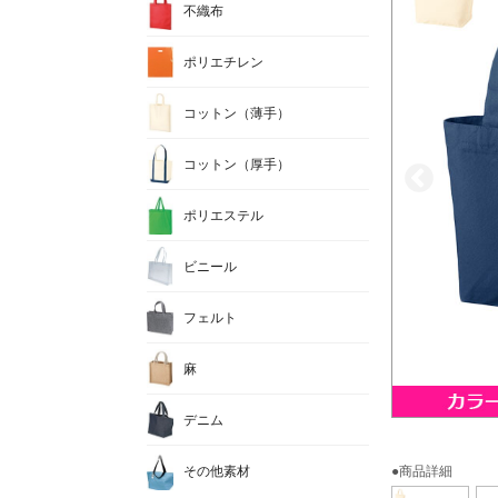
不織布
ポリエチレン
コットン（薄手）
コットン（厚手）
ポリエステル
ビニール
フェルト
麻
デニム
その他素材
●商品詳細