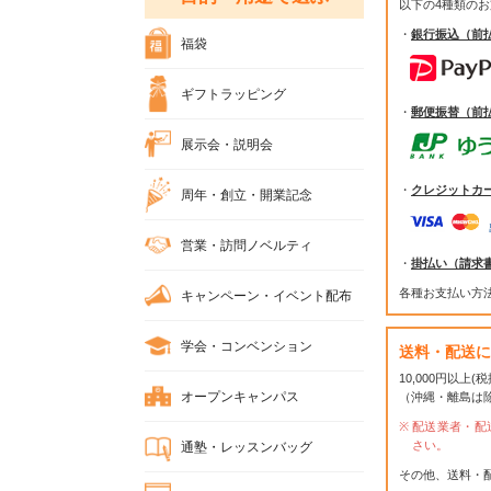
以下の4種類の
・
銀行振込（前
福袋
ギフトラッピング
・
郵便振替（前
展示会・説明会
・
クレジットカ
周年・創立・開業記念
営業・訪問ノベルティ
・
掛払い（請求
各種お支払い方
キャンペーン・イベント配布
学会・コンベンション
送料・配送に
10,000円以上
オープンキャンパス
（沖縄・離島は
配送業者・配
さい。
通塾・レッスンバッグ
その他、送料・