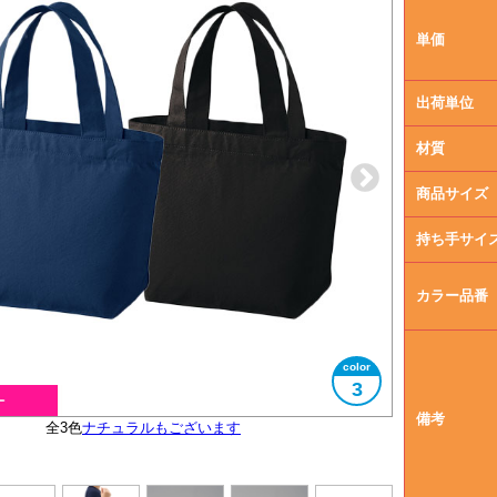
単価
出荷単位
材質
商品サイズ
持ち手サイ
カラー品番
3
備考
全3色
ナチュラルもございます
大きさイメージ
ファスナー付き
A5サイズ対応
使用イメージ