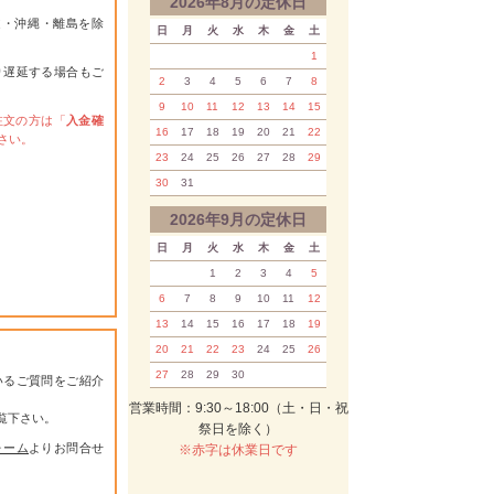
2026年8月の定休日
道・沖縄・離島を除
日
月
火
水
木
金
土
1
り遅延する場合もご
2
3
4
5
6
7
8
9
10
11
12
13
14
15
注文の方は「
入金確
16
17
18
19
20
21
22
さい。
23
24
25
26
27
28
29
30
31
2026年9月の定休日
日
月
火
水
木
金
土
1
2
3
4
5
6
7
8
9
10
11
12
13
14
15
16
17
18
19
20
21
22
23
24
25
26
27
28
29
30
いるご質問をご紹介
営業時間：9:30～18:00（土・日・祝
覧下さい。
祭日を除く）
ォーム
よりお問合せ
※赤字は休業日です