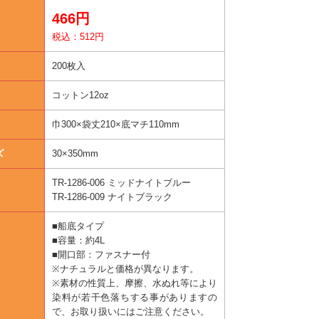
466円
税込：512円
200枚入
コットン12oz
巾300×袋丈210×底マチ110mm
ズ
30×350mm
TR-1286-006 ミッドナイトブルー
TR-1286-009 ナイトブラック
■船底タイプ
■容量：約4L
■開口部：ファスナー付
※ナチュラルと価格が異なります。
※素材の性質上、摩擦、水ぬれ等により
染料が若干色落ちする事がありますの
で、お取り扱いにはご注意ください。