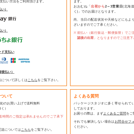
お支払い方法をご利用頂けます。
ます。
おおむね「
出荷から
2～3営業日
(北海
払い）
く)」でのお届けとなります。
尚、当日の配送状況や天候などにもよ
ざいますのでご了承ください。
払い）
前払い（銀行振込・郵便振替）でご
認後の出荷
」となりますのでご注意下
ード支払い
書後払い）
法について詳しくは
こちら
をご覧下さい。
ついて
よくある質問
(税抜)のお買い上げで送料無料
パッケージスタジオに多く寄せられて
除く）
しております。
お困りの際は、まず
よくあるご質問
をご
送時間のご指定は承れませんのでご了承下
それでも解決しない場合は
お問合せフ
ください。
配送については
こちら
をご覧下さい。