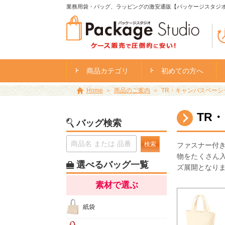
業務用袋・バッグ、ラッピングの激安通販【パッケージスタジ
商品カテゴリ
初めての方へ
Home
商品のご案内
TR・キャンバスベーシッ
TR
バッグ検索
検索
ファスナー付
物をたくさん
選べるバッグ一覧
ズ展開となり
素材で選ぶ
紙袋