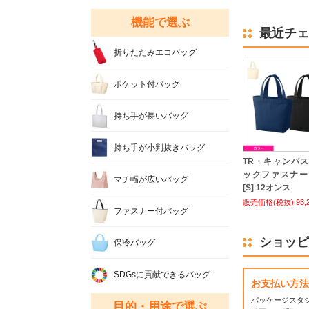
機能で選ぶ
最近チェ
折りたたみエコバッグ
ポケット付バッグ
持ち手が長いバッグ
持ち手が小判抜きバッグ
TR・キャンバ
ックファスナー
マチ幅が広いバッグ
[S] 12オンス
販売価格(税抜):93,
ファスナー付バッグ
ショッピ
保冷バッグ
SDGsに貢献できるバッグ
お支払い方法
パッケージスタ
目的・用途で選ぶ