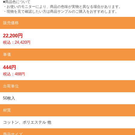
■商品色について
・お使いのモニターにより、商品の色味が実物と異なる場合があります。
・現物を見て確認したい方は商品サンプルのご購入をおすすめします。
販売価格
22,200円
税込：24,420円
単価
444円
税込：488円
出荷単位
50枚入
材質
コットン、ポリエステル 他
商品サイズ