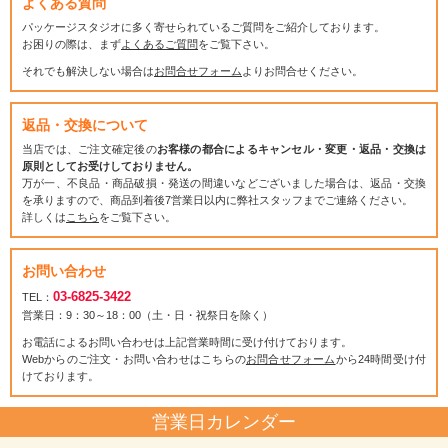
よくある質問
パッケージスタジオに多く寄せられているご質問をご紹介しております。
お困りの際は、まず
よくあるご質問
をご覧下さい。
それでも解決しない場合は
お問合せフォーム
よりお問合せください。
返品・交換について
当店では、ご注文確定後の
お客様の都合によるキャンセル・変更・返品・交換は
原則としてお受けしておりません。
万が一、不良品・商品破損・発送の間違いなどございました場合は、返品・交換
を承りますので、商品到着後7営業日以内に弊社スタッフまでご連絡ください。
詳しくは
こちら
をご覧下さい。
お問い合わせ
03-6825-3422
TEL：
営業日：9：30～18：00（土・日・祝祭日を除く）
お電話によるお問い合わせは上記営業時間に受け付けております。
Webからのご注文・お問い合わせはこちらの
お問合せフォーム
から24時間受け付
けております。
営業日カレンダー