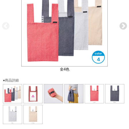
4
コンパクトに折りたたむことができます
大きさイメージ
A4サイズ対応
全4色
●商品詳細