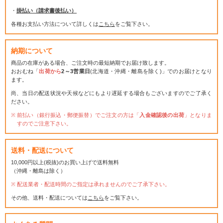
・
掛払い（請求書後払い）
各種お支払い方法について詳しくは
こちら
をご覧下さい。
納期について
商品の在庫がある場合、ご注文時の最短納期でお届け致します。
おおむね「
出荷から
2～3営業日
(北海道・沖縄・離島を除く)」でのお届けとなり
ます。
尚、当日の配送状況や天候などにもより遅延する場合もございますのでご了承く
ださい。
前払い（銀行振込・郵便振替）でご注文の方は「
入金確認後の出荷
」となりま
すのでご注意下さい。
送料・配送について
10,000円以上(税抜)のお買い上げで送料無料
（沖縄・離島は除く）
配送業者・配送時間のご指定は承れませんのでご了承下さい。
その他、送料・配送については
こちら
をご覧下さい。