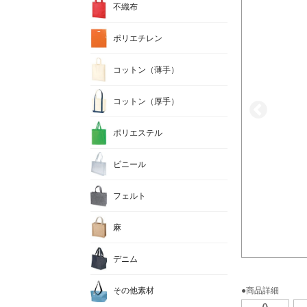
不織布
ポリエチレン
コットン（薄手）
コットン（厚手）
ポリエステル
ビニール
フェルト
麻
デニム
その他素材
●商品詳細