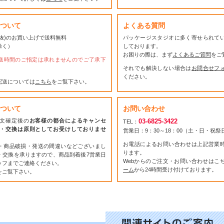
ついて
よくある質問
(税抜)のお買い上げで送料無料
パッケージスタジオに多く寄せられて
除く）
しております。
お困りの際は、まず
よくあるご質問
をご
送時間のご指定は承れませんのでご了承下
それでも解決しない場合は
お問合せフ
ください。
配送については
こちら
をご覧下さい。
ついて
お問い合わせ
文確定後の
お客様の都合によるキャンセ
03-6825-3422
TEL：
・交換は原則としてお受けしておりませ
営業日：9：30～18：00（土・日・祝
お電話によるお問い合わせは上記営業
・商品破損・発送の間違いなどございまし
ります。
・交換を承りますので、商品到着後7営業日
Webからのご注文・お問い合わせはこ
ッフまでご連絡ください。
ーム
から24時間受け付けております。
をご覧下さい。