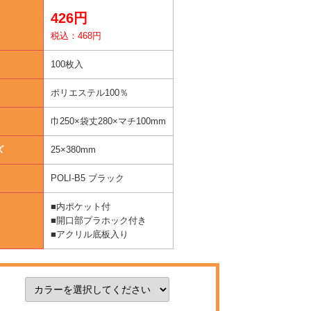
426円
税込：468円
100枚入
ポリエステル100％
巾250×袋丈280×マチ100mm
ズ
25×380mm
POLI-B5 ブラック
■内ポケット付
■開口部プラホック付き
■アクリル底板入り