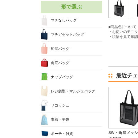
形で選ぶ
マチなしバッグ
■商品色について
・お使いのモニタ
マチガゼットバッグ
・現物を見て確認
船底バッグ
角底バッグ
最近チェ
ナップバッグ
レジ袋型・マルシェバッグ
サコッシュ
巾着・平袋
SW・角底メッ
ポーチ・雑貨