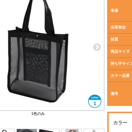
単価
出荷単位
材質
商品サイズ
持ち手サイ
カラー品番
備考
1
メッシュ素材です
大きさイメージ
B5サイズ対応
使用イメージ
1色のみ
カラー