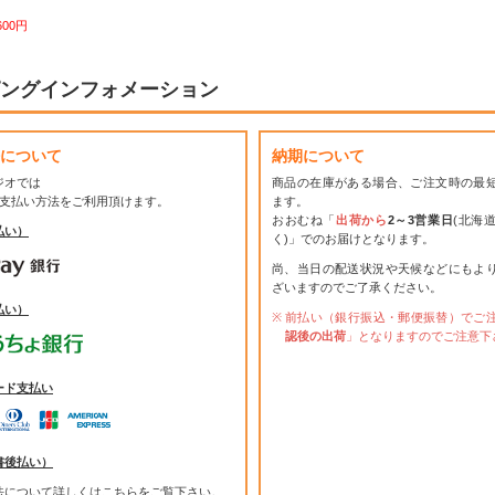
600円
ングインフォメーション
について
納期について
ジオでは
商品の在庫がある場合、ご注文時の最
お支払い方法をご利用頂けます。
ます。
おおむね「
出荷から
2～3営業日
(北海
払い）
く)」でのお届けとなります。
尚、当日の配送状況や天候などにもよ
ざいますのでご了承ください。
払い）
前払い（銀行振込・郵便振替）でご
認後の出荷
」となりますのでご注意下
ード支払い
書後払い）
法について詳しくは
こちら
をご覧下さい。