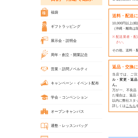
福袋
送料・配送に
10,000円以上
ギフトラッピング
（沖縄・離島は
配送業者・配
展示会・説明会
さい。
その他、送料・
周年・創立・開業記念
返品・交換に
営業・訪問ノベルティ
当店では、ご注
ル・変更・返品
キャンペーン・イベント配布
ん。
万が一、不良品
た場合は、返品
学会・コンベンション
以内に弊社スタ
詳しくは
こちら
オープンキャンパス
通塾・レッスンバッグ