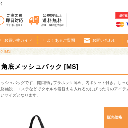
オ】
ご注文後
10,000円
以上
即日対応
送料無料
土日祝は除く
沖縄・離島は別途
お買い物ガイド
よくあるご質問
お問い合わせ
[MS]
・角底メッシュバック [MS]
メッシュバッグです。開口部はプラホック留め、内ポケット付き。しっ
入浴施設、エステなどでタオルや着替えを入れるのにぴったりのアイテム
さいサイズとなります。
販売価格