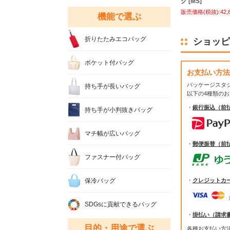
ク [MS]
販売価格(税抜):42,
機能で選ぶ
折りたたみエコバッグ
ショッピ
ポケット付バッグ
お支払い方法
パッケージスタ
持ち手が長いバッグ
以下の4種類の
・
銀行振込（前
持ち手が小判抜きバッグ
マチ幅が広いバッグ
・
郵便振替（前
ファスナー付バッグ
保冷バッグ
・
クレジットカ
SDGsに貢献できるバッグ
・
掛払い（請求
目的・用途で選ぶ
各種お支払い方