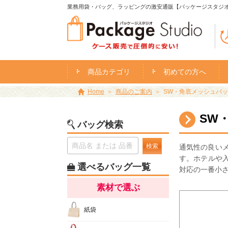
業務用袋・バッグ、ラッピングの激安通販【パッケージスタジ
商品カテゴリ
初めての方へ
Home
商品のご案内
SW・角底メッシュバック 
SW
バッグ検索
検索
通気性の良い
す。ホテルや
選べるバッグ一覧
対応の一番小
素材で選ぶ
紙袋