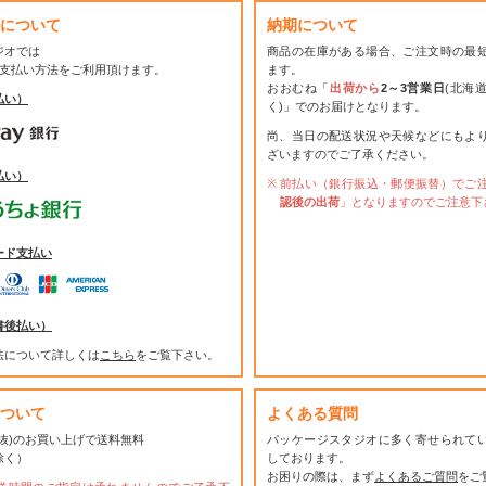
について
納期について
ジオでは
商品の在庫がある場合、ご注文時の最
お支払い方法をご利用頂けます。
ます。
おおむね「
出荷から
2～3営業日
(北海
払い）
く)」でのお届けとなります。
尚、当日の配送状況や天候などにもよ
ざいますのでご了承ください。
払い）
前払い（銀行振込・郵便振替）でご
認後の出荷
」となりますのでご注意下
ード支払い
書後払い）
法について詳しくは
こちら
をご覧下さい。
ついて
よくある質問
(税抜)のお買い上げで送料無料
パッケージスタジオに多く寄せられて
除く）
しております。
お困りの際は、まず
よくあるご質問
をご