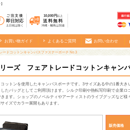
オ】
ご注文後
10,000円
以上
即日対応
送料無料
土日祝は除く
沖縄・離島は別途
お買い物ガイド
よくあるご質問
お問い合わせ
レードコットンキャンバスファスナーポーチ No.3
シリーズ フェアトレードコットンキャンバス
ドコットンを使用したキャンバスポーチです。3サイズある中の1番大き
としたバッグとしてご利用頂けます。シルク印刷や熱転写印刷で企業ロ
できます。ショップのノベルティやアーティストのライブグッズなど様
同サイズでカラー展開もあります。
販売価格