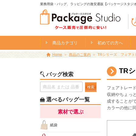
業務用袋・バッグ、ラッピングの激安通販【パッケージスタジ
商品カテゴリ
初めての方へ
Home
商品のご案内
TRシリーズ フェアト
TR
バッグ検索
検索
フェアトレー
収納やちょっ
選べるバッグ一覧
成することが
カラーの他に
素材で選ぶ
紙袋