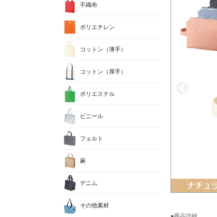
不織布
ポリエチレン
コットン（薄手）
コットン（厚手）
ポリエステル
ビニール
フェルト
麻
デニム
その他素材
●商品詳細