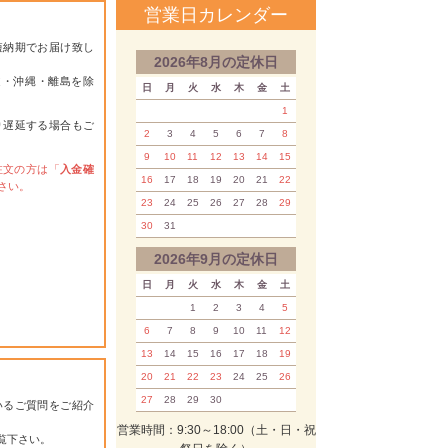
営業日カレンダー
短納期でお届け致し
2026年8月の定休日
道・沖縄・離島を除
日
月
火
水
木
金
土
1
り遅延する場合もご
2
3
4
5
6
7
8
9
10
11
12
13
14
15
注文の方は「
入金確
16
17
18
19
20
21
22
さい。
23
24
25
26
27
28
29
30
31
2026年9月の定休日
日
月
火
水
木
金
土
1
2
3
4
5
6
7
8
9
10
11
12
13
14
15
16
17
18
19
20
21
22
23
24
25
26
27
28
29
30
いるご質問をご紹介
営業時間：9:30～18:00（土・日・祝
覧下さい。