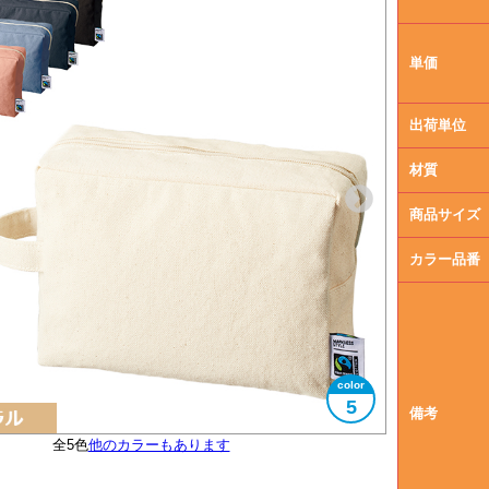
単価
出荷単位
材質
商品サイズ
カラー品番
5
備考
フェアトレード認証ラベル付き
全5色
他のカラーもあります
大きさイメージ
使用イメージ