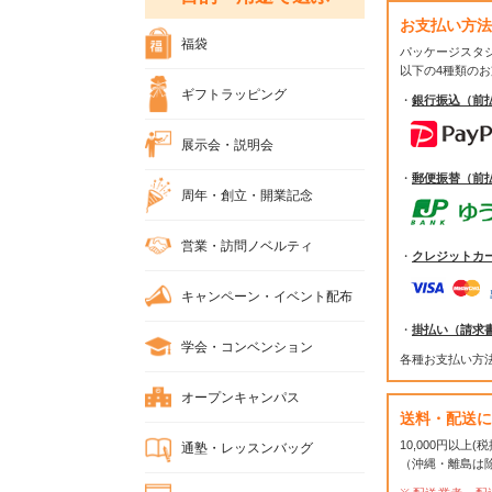
お支払い方法
福袋
パッケージスタ
以下の4種類の
ギフトラッピング
・
銀行振込（前
展示会・説明会
・
郵便振替（前
周年・創立・開業記念
営業・訪問ノベルティ
・
クレジットカ
キャンペーン・イベント配布
・
掛払い（請求
学会・コンベンション
各種お支払い方
オープンキャンパス
送料・配送に
10,000円以上
通塾・レッスンバッグ
（沖縄・離島は