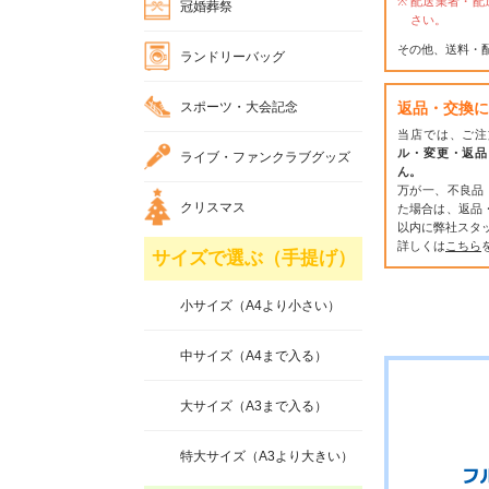
配送業者・配
冠婚葬祭
さい。
その他、送料・
ランドリーバッグ
スポーツ・大会記念
返品・交換に
当店では、ご注
ル・変更・返品
ライブ・ファンクラブグッズ
ん。
万が一、不良品
クリスマス
た場合は、返品
以内に弊社スタ
詳しくは
こちら
サイズで選ぶ（手提げ）
小サイズ（A4より小さい）
中サイズ（A4まで入る）
大サイズ（A3まで入る）
特大サイズ（A3より大きい）