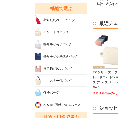
弊社・名入れバ
機能で選ぶ
折りたたみエコバッグ
最近チェ
ポケット付バッグ
持ち手が長いバッグ
持ち手が小判抜きバッグ
マチ幅が広いバッグ
TRシリーズ 
レードコットン
ファスナー付バッグ
スファスナー
No.3
保冷バッグ
販売価格(税抜):40,
SDGsに貢献できるバッグ
ショッピ
目的・用途で選ぶ