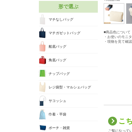
形で選ぶ
マチなしバッグ
■商品色について
マチガゼットバッグ
・お使いのモニタ
・現物を見て確認
船底バッグ
角底バッグ
ナップバッグ
レジ袋型・マルシェバッグ
サコッシュ
巾着・平袋
こ
ポーチ・雑貨
ご覧になって