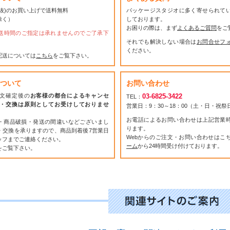
(税抜)のお買い上げで送料無料
パッケージスタジオに多く寄せられて
除く）
しております。
お困りの際は、まず
よくあるご質問
をご
送時間のご指定は承れませんのでご了承下
それでも解決しない場合は
お問合せフ
ください。
配送については
こちら
をご覧下さい。
ついて
お問い合わせ
文確定後の
お客様の都合によるキャンセ
03-6825-3422
TEL：
・交換は原則としてお受けしておりませ
営業日：9：30～18：00（土・日・祝
お電話によるお問い合わせは上記営業
・商品破損・発送の間違いなどございまし
ります。
・交換を承りますので、商品到着後7営業日
Webからのご注文・お問い合わせはこ
ッフまでご連絡ください。
ーム
から24時間受け付けております。
をご覧下さい。