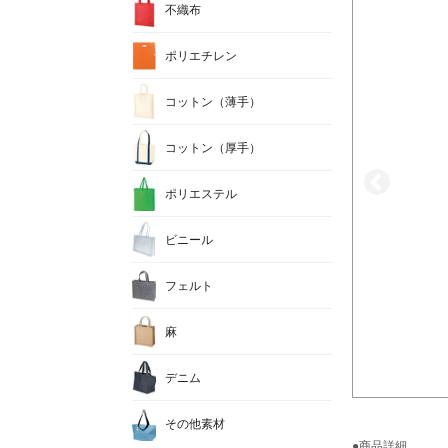
不織布
ポリエチレン
コットン（薄手）
コットン（厚手）
ポリエステル
ビニール
フェルト
麻
デニム
その他素材
●商品詳細