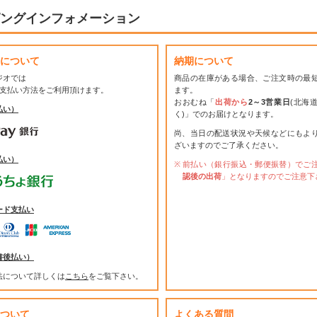
ングインフォメーション
について
納期について
ジオでは
商品の在庫がある場合、ご注文時の最
お支払い方法をご利用頂けます。
ます。
おおむね「
出荷から
2～3営業日
(北海
払い）
く)」でのお届けとなります。
尚、当日の配送状況や天候などにもよ
ざいますのでご了承ください。
払い）
前払い（銀行振込・郵便振替）でご
認後の出荷
」となりますのでご注意下
ード支払い
書後払い）
法について詳しくは
こちら
をご覧下さい。
ついて
よくある質問