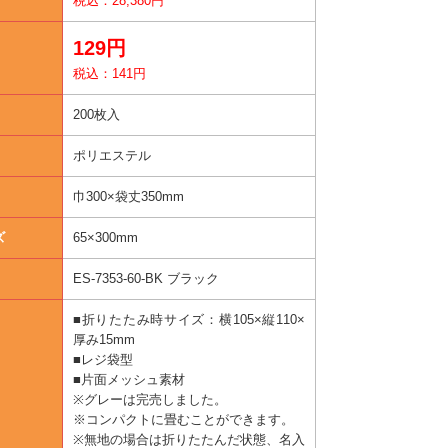
税込：28,380円
129円
税込：141円
200枚入
ポリエステル
巾300×袋丈350mm
ズ
65×300mm
ES-7353-60-BK ブラック
■折りたたみ時サイズ：横105×縦110×
厚み15mm
■レジ袋型
■片面メッシュ素材
※グレーは完売しました。
※コンパクトに畳むことができます。
※無地の場合は折りたたんだ状態、名入