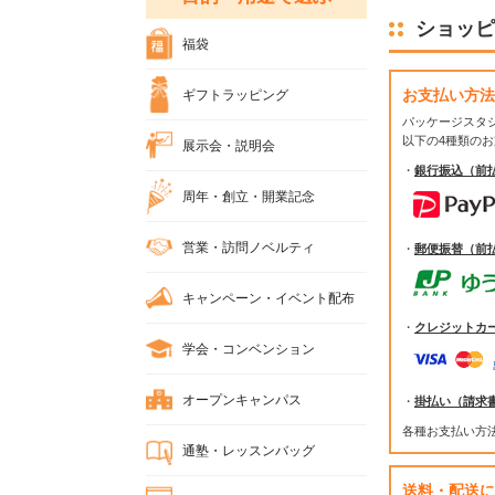
ショッピ
福袋
お支払い方法
ギフトラッピング
パッケージスタ
以下の4種類の
展示会・説明会
・
銀行振込（前
周年・創立・開業記念
営業・訪問ノベルティ
・
郵便振替（前
キャンペーン・イベント配布
・
クレジットカ
学会・コンベンション
オープンキャンパス
・
掛払い（請求
各種お支払い方
通塾・レッスンバッグ
送料・配送に