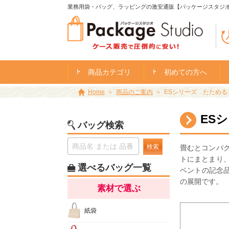
業務用袋・バッグ、ラッピングの激安通販【パッケージスタジ
商品カテゴリ
初めての方へ
Home
商品のご案内
ESシリーズ たため
ES
バッグ検索
検索
畳むとコンパ
トにまとまり
選べるバッグ一覧
ベントの記念
の展開です。
素材で選ぶ
紙袋