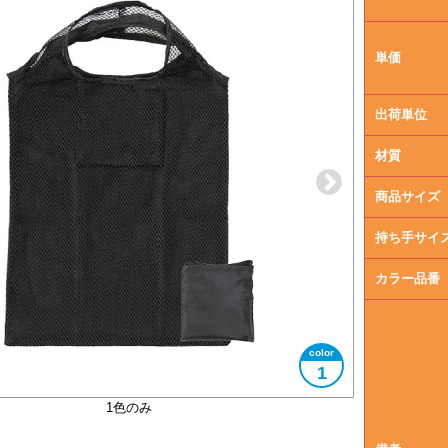
単価
出荷単位
材質
商品サイズ
持ち手サイ
カラー品番
1
大きさイメージ
使用イメージ
1色のみ