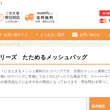
オ】
ご注文後
10,000円
以上
即日対応
送料無料
土日祝は除く
沖縄・離島は別途
お買い物ガイド
よくあるご質問
お問い合わせ
るメッシュバッグ
シリーズ たためるメッシュバッグ
クトにまとまるメッシュ素材のエコバッグです。片面がメッシュ素材に
、軽いのでバッグに常備しておくのにぴったりな商品です。スーパーや
品や販売品などにおすすめの商品となっております。男女問わず持つこ
販売価格