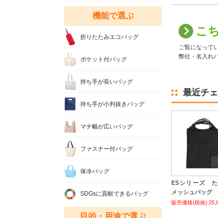
機能で選ぶ
こ
折りたたみエコバッグ
ご覧になって
弊社・名入れバ
ポケット付バッグ
持ち手が長いバッグ
最近チェ
持ち手が小判抜きバッグ
マチ幅が広いバッグ
ファスナー付バッグ
保冷バッグ
ESシリーズ 
メッシュバッグ
SDGsに貢献できるバッグ
販売価格(税抜):25,
目的・用途で選ぶ