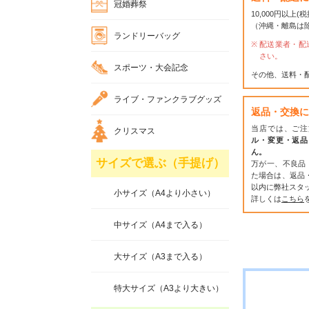
冠婚葬祭
10,000円以上
（沖縄・離島は
ランドリーバッグ
配送業者・配
さい。
スポーツ・大会記念
その他、送料・
ライブ・ファンクラブグッズ
返品・交換に
当店では、ご注
クリスマス
ル・変更・返品
ん。
サイズで選ぶ（手提げ）
万が一、不良品
た場合は、返品
以内に弊社スタ
小サイズ（A4より小さい）
詳しくは
こちら
中サイズ（A4まで入る）
大サイズ（A3まで入る）
特大サイズ（A3より大きい）