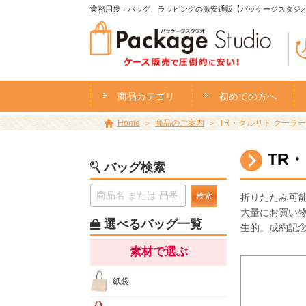
業務用袋・バッグ、ラッピングの激安通販【パッケージスタジ
商品カテゴリ
初めての方へ
Home
商品のご案内
TR・クルリト クーラ
TR
バッグ検索
検索
折りたたみ可
大量にお買い
選べるバッグ一覧
生的。成約記
素材で選ぶ
紙袋