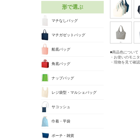
形で選ぶ
マチなしバッグ
マチガゼットバッグ
船底バッグ
■商品色について
・お使いのモニタ
・現物を見て確認
角底バッグ
ナップバッグ
レジ袋型・マルシェバッグ
サコッシュ
巾着・平袋
ポーチ・雑貨