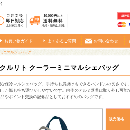
オ】
ご注文後
10,000円
以上
即日対応
送料無料
土日祝は除く
沖縄・離島は別途
お買い物ガイド
よくあるご質問
お問い合わせ
ーミニマルシェバッグ
・クルリト クーラーミニマルシェバッグ
能な保冷マルシェバッグ。手持ちも肩掛けもできるハンドルの長さです
物した際も持ち運びがしやすいです。 内側のアルミ蒸着は取り外し可能
念品やポイント交換の記念品としておすすめのバッグです。
販売価格