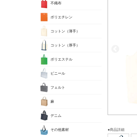
不織布
ポリエチレン
コットン（薄手）
コットン（厚手）
ポリエステル
ビニール
フェルト
麻
デニム
その他素材
●商品詳細