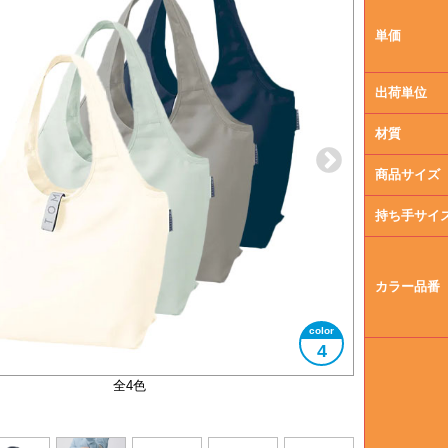
単価
出荷単位
材質
商品サイズ
持ち手サイ
カラー品番
4
コンパクトに折りたたむことができます
大きさイメージ
A4サイズ対応
全4色