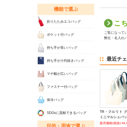
機能で選ぶ
こ
折りたたみエコバッグ
ご覧になって
ポケット付バッグ
弊社・名入れバ
持ち手が長いバッグ
最近チェ
持ち手が小判抜きバッグ
マチ幅が広いバッグ
ファスナー付バッグ
保冷バッグ
TR・クルリト 
SDGsに貢献できるバッグ
ミニマルシェバッ
販売価格(税抜):44,
目的・用途で選ぶ