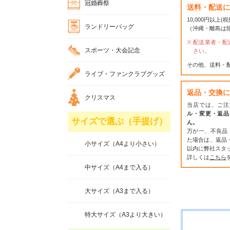
冠婚葬祭
送料・配送に
10,000円以上
ランドリーバッグ
（沖縄・離島は
配送業者・配
スポーツ・大会記念
さい。
その他、送料・
ライブ・ファンクラブグッズ
返品・交換に
クリスマス
当店では、ご注
ル・変更・返品
サイズで選ぶ（手提げ）
ん。
万が一、不良品
た場合は、返品
小サイズ（A4より小さい）
以内に弊社スタ
詳しくは
こちら
中サイズ（A4まで入る）
大サイズ（A3まで入る）
特大サイズ（A3より大きい）