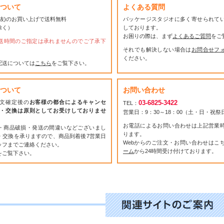
ついて
よくある質問
(税抜)のお買い上げで送料無料
パッケージスタジオに多く寄せられて
除く）
しております。
お困りの際は、まず
よくあるご質問
をご
送時間のご指定は承れませんのでご了承下
それでも解決しない場合は
お問合せフ
ください。
配送については
こちら
をご覧下さい。
ついて
お問い合わせ
文確定後の
お客様の都合によるキャンセ
03-6825-3422
TEL：
・交換は原則としてお受けしておりませ
営業日：9：30～18：00（土・日・祝
お電話によるお問い合わせは上記営業
・商品破損・発送の間違いなどございまし
ります。
・交換を承りますので、商品到着後7営業日
Webからのご注文・お問い合わせはこ
ッフまでご連絡ください。
ーム
から24時間受け付けております。
をご覧下さい。