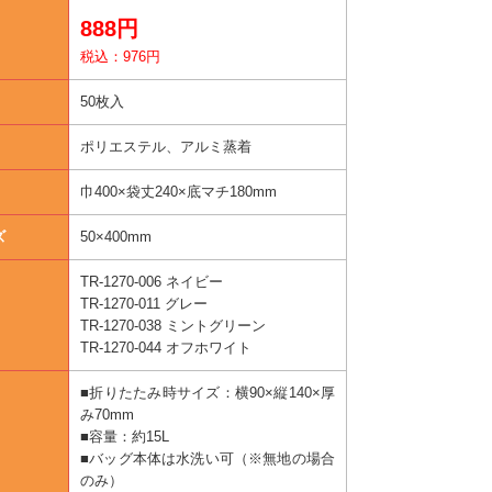
888円
税込：976円
50枚入
ポリエステル、アルミ蒸着
巾400×袋丈240×底マチ180mm
ズ
50×400mm
TR-1270-006 ネイビー
TR-1270-011 グレー
TR-1270-038 ミントグリーン
TR-1270-044 オフホワイト
■折りたたみ時サイズ：横90×縦140×厚
み70mm
■容量：約15L
■バッグ本体は水洗い可（※無地の場合
のみ）