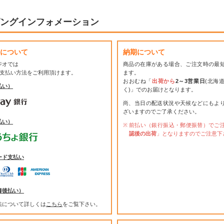
ングインフォメーション
について
納期について
ジオでは
商品の在庫がある場合、ご注文時の最
お支払い方法をご利用頂けます。
ます。
おおむね「
出荷から
2～3営業日
(北海
払い）
く)」でのお届けとなります。
尚、当日の配送状況や天候などにもよ
ざいますのでご了承ください。
払い）
前払い（銀行振込・郵便振替）でご
認後の出荷
」となりますのでご注意下
ード支払い
書後払い）
法について詳しくは
こちら
をご覧下さい。