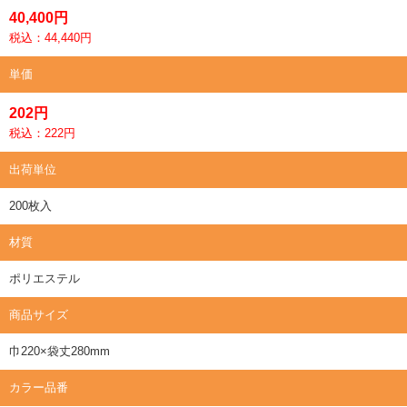
40,400円
税込：44,440円
単価
202円
税込：222円
出荷単位
200枚入
材質
ポリエステル
商品サイズ
巾220×袋丈280mm
カラー品番