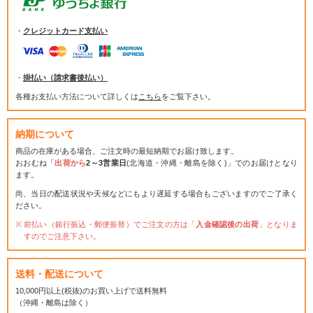
・
クレジットカード支払い
・
掛払い（請求書後払い）
各種お支払い方法について詳しくは
こちら
をご覧下さい。
納期について
商品の在庫がある場合、ご注文時の最短納期でお届け致します。
おおむね「
出荷から
2～3営業日
(北海道・沖縄・離島を除く)」でのお届けとなり
ます。
尚、当日の配送状況や天候などにもより遅延する場合もございますのでご了承く
ださい。
前払い（銀行振込・郵便振替）でご注文の方は「
入金確認後の出荷
」となりま
すのでご注意下さい。
送料・配送について
10,000円以上(税抜)のお買い上げで送料無料
（沖縄・離島は除く）