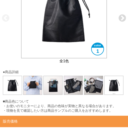
1
大きさイメージ
旅行時に大活躍
使用イメージ
3サイズ展開
全1色
●商品詳細
■商品色について
・お使いのモニターにより、商品の色味が実物と異なる場合があります。
・現物を見て確認したい方は商品サンプルのご購入をおすすめします。
販売価格