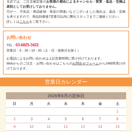
当店では、ご注文確定後の
お客様の都合によるキャンセル・変更・返品・交換は
原則としてお受けしておりません。
万が一、不良品・商品破損・発送の間違いなどございました場合は、返品・交換
を承りますので、商品到着後7営業日以内に弊社スタッフまでご連絡ください。
詳しくは
こちら
をご覧下さい。
お問い合わせ
03-6825-3422
TEL：
営業日：9：30～18：00（土・日・祝祭日を除く）
お電話によるお問い合わせは上記営業時間に受け付けております。
Webからのご注文・お問い合わせはこちらの
お問合せフォーム
から24時間受け付
けております。
営業日カレンダー
2026年8月の定休日
日
月
火
水
木
金
土
1
2
3
4
5
6
7
8
9
10
11
12
13
14
15