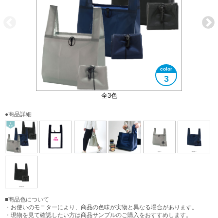
3
大きさイメージ
使用イメージ
使用イメージ
全3色
●商品詳細
■商品色について
・お使いのモニターにより、商品の色味が実物と異なる場合があります。
・現物を見て確認したい方は商品サンプルのご購入をおすすめします。