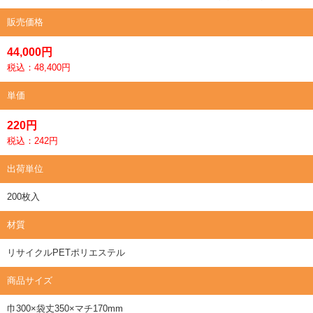
販売価格
44,000円
税込：48,400円
単価
220円
税込：242円
出荷単位
200枚入
材質
リサイクルPETポリエステル
商品サイズ
巾300×袋丈350×マチ170mm