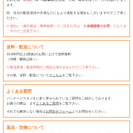
ます。
尚、当日の配送状況や天候などにもより遅延する場合もございますのでご了承く
ださい。
前払い（銀行振込・郵便振替）でご注文の方は「
入金確認後の出荷
」となりま
すのでご注意下さい。
送料・配送について
10,000円以上(税抜)のお買い上げで送料無料
（沖縄・離島は除く）
配送業者・配送時間のご指定は承れませんのでご了承下さい。
その他、送料・配送については
こちら
をご覧下さい。
よくある質問
パッケージスタジオに多く寄せられているご質問をご紹介しております。
お困りの際は、まず
よくあるご質問
をご覧下さい。
それでも解決しない場合は
お問合せフォーム
よりお問合せください。
返品・交換について