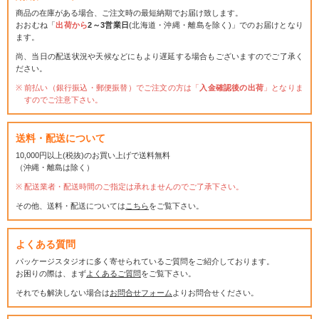
商品の在庫がある場合、ご注文時の最短納期でお届け致します。
おおむね「
出荷から
2～3営業日
(北海道・沖縄・離島を除く)」でのお届けとなり
ます。
尚、当日の配送状況や天候などにもより遅延する場合もございますのでご了承く
ださい。
前払い（銀行振込・郵便振替）でご注文の方は「
入金確認後の出荷
」となりま
すのでご注意下さい。
送料・配送について
10,000円以上(税抜)のお買い上げで送料無料
（沖縄・離島は除く）
配送業者・配送時間のご指定は承れませんのでご了承下さい。
その他、送料・配送については
こちら
をご覧下さい。
よくある質問
パッケージスタジオに多く寄せられているご質問をご紹介しております。
お困りの際は、まず
よくあるご質問
をご覧下さい。
それでも解決しない場合は
お問合せフォーム
よりお問合せください。