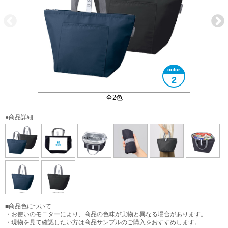
2
内側アルミコーティング生地
コンパクトにまとまります
大きさイメージ
使用イメージ
B5サイズ
全2色
●商品詳細
■商品色について
・お使いのモニターにより、商品の色味が実物と異なる場合があります。
・現物を見て確認したい方は商品サンプルのご購入をおすすめします。