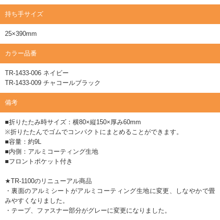
持ち手サイズ
25×390mm
カラー品番
TR-1433-006 ネイビー
TR-1433-009 チャコールブラック
備考
■折りたたみ時サイズ：横80×縦150×厚み60mm
※折りたたんでゴムでコンパクトにまとめることができます。
■容量：約9L
■内側：アルミコーティング生地
■フロントポケット付き
★TR-1100のリニューアル商品
・裏面のアルミシートがアルミコーティング生地に変更、しなやかで畳
みやすくなりました。
・テープ、ファスナー部分がグレーに変更になりました。