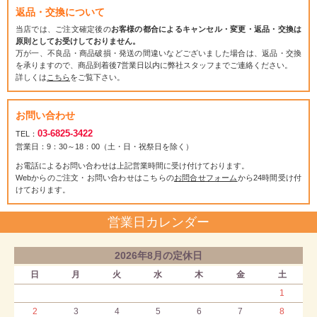
返品・交換について
当店では、ご注文確定後の
お客様の都合によるキャンセル・変更・返品・交換は
原則としてお受けしておりません。
万が一、不良品・商品破損・発送の間違いなどございました場合は、返品・交換
を承りますので、商品到着後7営業日以内に弊社スタッフまでご連絡ください。
詳しくは
こちら
をご覧下さい。
お問い合わせ
03-6825-3422
TEL：
営業日：9：30～18：00（土・日・祝祭日を除く）
お電話によるお問い合わせは上記営業時間に受け付けております。
Webからのご注文・お問い合わせはこちらの
お問合せフォーム
から24時間受け付
けております。
営業日カレンダー
2026年8月の定休日
日
月
火
水
木
金
土
1
2
3
4
5
6
7
8