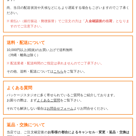
尚、当日の配送状況や天候などにもより遅延する場合もございますのでご了承く
ださい。
前払い（銀行振込・郵便振替）でご注文の方は「
入金確認後の出荷
」となりま
すのでご注意下さい。
送料・配送について
10,000円以上(税抜)のお買い上げで送料無料
（沖縄・離島は除く）
配送業者・配送時間のご指定は承れませんのでご了承下さい。
その他、送料・配送については
こちら
をご覧下さい。
よくある質問
パッケージスタジオに多く寄せられているご質問をご紹介しております。
お困りの際は、まず
よくあるご質問
をご覧下さい。
それでも解決しない場合は
お問合せフォーム
よりお問合せください。
返品・交換について
当店では、ご注文確定後の
お客様の都合によるキャンセル・変更・返品・交換は