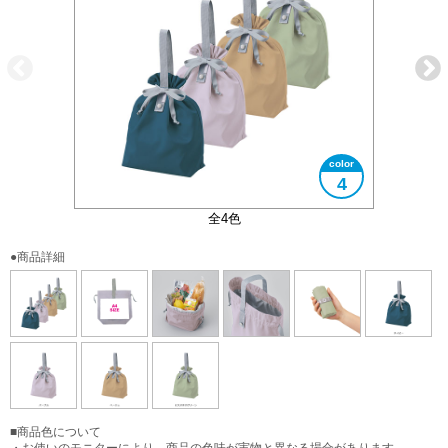
4
コンパクトにまとめることができます
裏地アルミコーティング加工
A4サイズ対応
使用イメージ
全4色
●商品詳細
■商品色について
・お使いのモニターにより、商品の色味が実物と異なる場合があります。