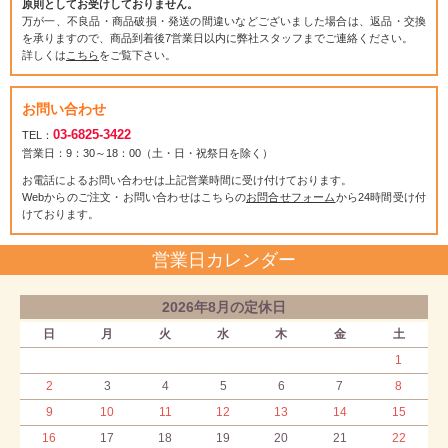
原則としてお受けしておりません。
万が一、不良品・商品破損・発送の間違いなどございました場合は、返品・交換
を承りますので、商品到着後7営業日以内に弊社スタッフまでご連絡ください。
詳しくは
こちら
をご覧下さい。
お問い合わせ
03-6825-3422
TEL：
営業日：9：30～18：00（土・日・祝祭日を除く）
お電話によるお問い合わせは上記営業時間に受け付けております。
Webからのご注文・お問い合わせはこちらの
お問合せフォーム
から24時間受け付
けております。
営業日カレンダー
2026年8月の定休日
日
月
火
水
木
金
土
1
2
3
4
5
6
7
8
9
10
11
12
13
14
15
16
17
18
19
20
21
22