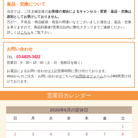
返品・交換について
当店では、ご注文確定後の
お客様の都合によるキャンセル・変更・返品・交換は
原則としてお受けしておりません。
万が一、不良品・商品破損・発送の間違いなどございました場合は、返品・交換
を承りますので、商品到着後7営業日以内に弊社スタッフまでご連絡ください。
詳しくは
こちら
をご覧下さい。
お問い合わせ
03-6825-3422
TEL：
営業日：9：30～18：00（土・日・祝祭日を除く）
お電話によるお問い合わせは上記営業時間に受け付けております。
Webからのご注文・お問い合わせはこちらの
お問合せフォーム
から24時間受け付
けております。
営業日カレンダー
2026年8月の定休日
日
月
火
水
木
金
土
1
2
3
4
5
6
7
8