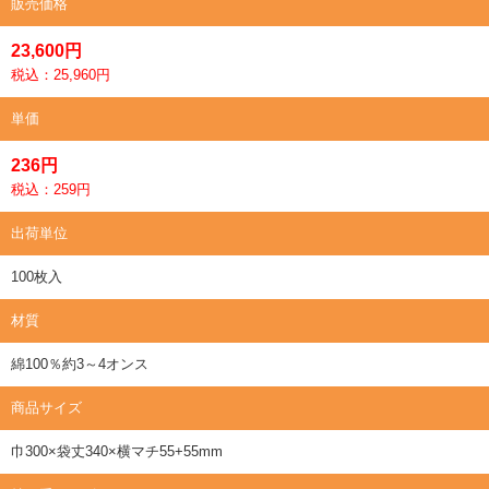
販売価格
23,600円
税込：25,960円
単価
236円
税込：259円
出荷単位
100枚入
材質
綿100％約3～4オンス
商品サイズ
巾300×袋丈340×横マチ55+55mm