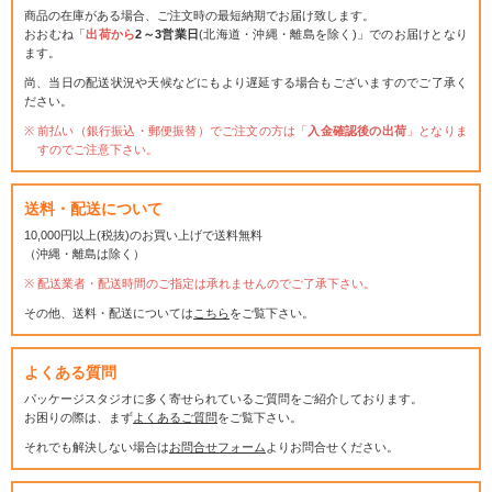
商品の在庫がある場合、ご注文時の最短納期でお届け致します。
おおむね「
出荷から
2～3営業日
(北海道・沖縄・離島を除く)」でのお届けとなり
ます。
尚、当日の配送状況や天候などにもより遅延する場合もございますのでご了承く
ださい。
前払い（銀行振込・郵便振替）でご注文の方は「
入金確認後の出荷
」となりま
すのでご注意下さい。
送料・配送について
10,000円以上(税抜)のお買い上げで送料無料
（沖縄・離島は除く）
配送業者・配送時間のご指定は承れませんのでご了承下さい。
その他、送料・配送については
こちら
をご覧下さい。
よくある質問
パッケージスタジオに多く寄せられているご質問をご紹介しております。
お困りの際は、まず
よくあるご質問
をご覧下さい。
それでも解決しない場合は
お問合せフォーム
よりお問合せください。