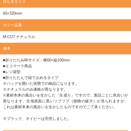
持ち手サイズ
60×320mm
カラー品番
M-CO7 ナチュラル
備考
■折りたたみ時サイズ：横60×縦100mm
■エコマーク商品
■レジ袋型
■折りたたんで紐で止めるタイプ
※バッグを開いた状態での納品になります。
※ナチュラルのみ価格が異なります。
※素材本来の風合いを生かした「生成り」ですので、製品ごとに色合いが
異なります。生地表面に黒いツブツブ（植物の破片）が見られますが、
これは素材本来の風合いを生かしたものですのでご了承ください。
※ブラック、ネイビーは完売しました。