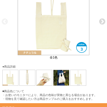
3
折りたたみ時の大きさイメージ
大きさイメージ
側面にマチ付
全1色
●商品詳細
■商品色について
・お使いのモニターにより、商品の色味が実物と異なる場合があります。
・現物を見て確認したい方は商品サンプルのご購入をおすすめします。