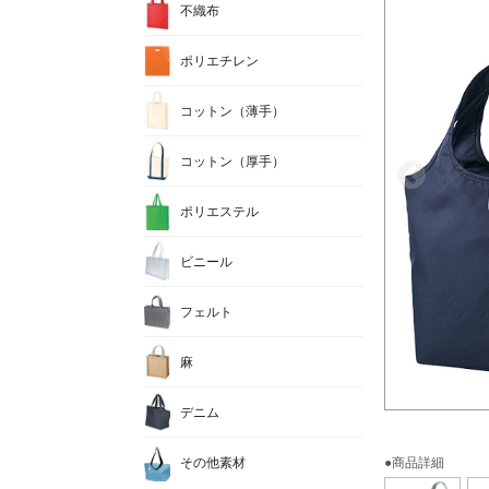
不織布
ポリエチレン
コットン（薄手）
コットン（厚手）
ポリエステル
ビニール
フェルト
麻
デニム
その他素材
●商品詳細