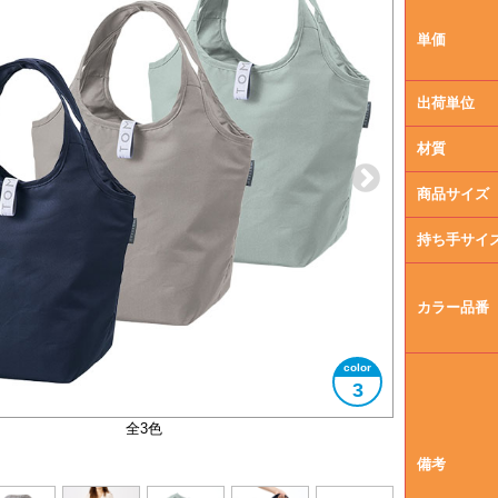
単価
出荷単位
材質
商品サイズ
持ち手サイ
カラー品番
3
セルフレジのバーに引っ掛けやすい設計
保冷剤入れにぴったりなポケット付き
コンパクトにまとまります
大きさイメージ
B5サイズ
全3色
備考