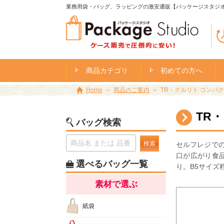
業務用袋・バッグ、ラッピングの激安通販【パッケージスタジ
商品カテゴリ
初めての方へ
Home
商品のご案内
TR・クルリト コンパ
TR
バッグ検索
検索
セルフレジで
口が広がり食
選べるバッグ一覧
り。B5サイ
素材で選ぶ
紙袋