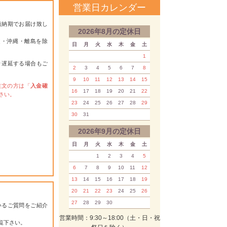
営業日カレンダー
短納期でお届け致し
2026年8月の定休日
道・沖縄・離島を除
日
月
火
水
木
金
土
1
り遅延する場合もご
2
3
4
5
6
7
8
9
10
11
12
13
14
15
注文の方は「
入金確
16
17
18
19
20
21
22
さい。
23
24
25
26
27
28
29
30
31
2026年9月の定休日
日
月
火
水
木
金
土
1
2
3
4
5
6
7
8
9
10
11
12
13
14
15
16
17
18
19
20
21
22
23
24
25
26
27
28
29
30
いるご質問をご紹介
営業時間：9:30～18:00（土・日・祝
覧下さい。