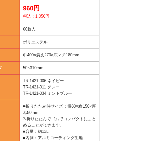
960円
税込：1,056円
60枚入
ポリエステル
巾400×袋丈270×底マチ180mm
ズ
50×310mm
TR-1421-006 ネイビー
TR-1421-011 グレー
TR-1421-034 ミントブルー
■折りたたみ時サイズ：横80×縦150×厚
み50mm
※折りたたんでゴムでコンパクトにまと
めることができます。
■容量：約13L
■内側：アルミコーティング生地