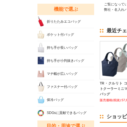
ご覧になって
機能で選ぶ
弊社・名入れバ
折りたたみエコバッグ
最近チェ
ポケット付バッグ
持ち手が長いバッグ
持ち手が小判抜きバッグ
マチ幅が広いバッグ
TR・クルリト 
ファスナー付バッグ
トクーラーミニ
バッグ
保冷バッグ
販売価格(税抜):57,
SDGsに貢献できるバッグ
ショッピ
目的・用途で選ぶ