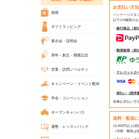
お支払い方法
福袋
パッケージスタ
以下の4種類の
ギフトラッピング
・
銀行振込（前
展示会・説明会
・
郵便振替（前
周年・創立・開業記念
営業・訪問ノベルティ
・
クレジットカ
キャンペーン・イベント配布
・
掛払い（請求
学会・コンベンション
各種お支払い方
オープンキャンパス
送料・配送に
10,000円以上
通塾・レッスンバッグ
（沖縄・離島は