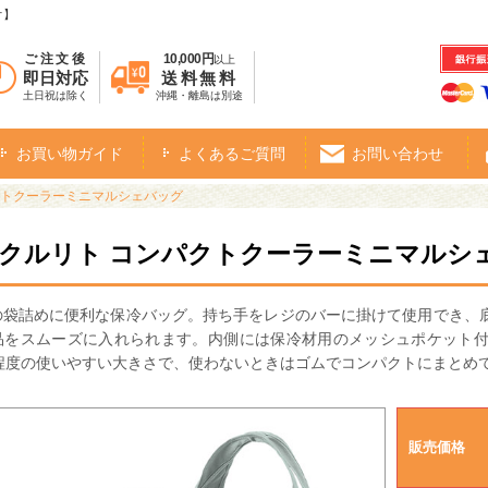
オ】
ご注文後
10,000円
以上
即日対応
送料無料
土日祝は除く
沖縄・離島は別途
お買い物ガイド
よくあるご質問
お問い合わせ
クトクーラーミニマルシェバッグ
・クルリト コンパクトクーラーミニマルシ
の袋詰めに便利な保冷バッグ。持ち手をレジのバーに掛けて使用でき、
品をスムーズに入れられます。 内側には保冷材用のメッシュポケット
ズ程度の使いやすい大きさで、使わないときはゴムでコンパクトにまとめ
販売価格