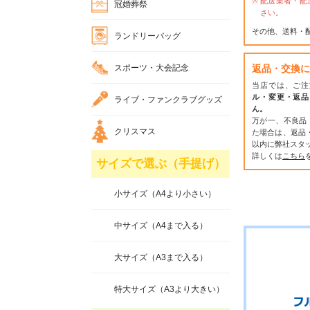
配送業者・配
冠婚葬祭
さい。
その他、送料・
ランドリーバッグ
スポーツ・大会記念
返品・交換に
当店では、ご注
ル・変更・返品
ライブ・ファンクラブグッズ
ん。
万が一、不良品
クリスマス
た場合は、返品
以内に弊社スタ
詳しくは
こちら
サイズで選ぶ（手提げ）
小サイズ（A4より小さい）
中サイズ（A4まで入る）
大サイズ（A3まで入る）
特大サイズ（A3より大きい）