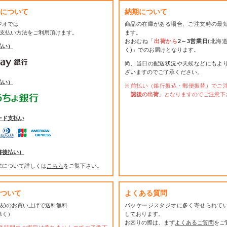
について
納期について
ジオでは
商品の在庫がある場合、ご注文時の最
お支払い方法をご利用頂けます。
ます。
おおむね「
出荷から
2～3営業日
(北海
払い）
く)」でのお届けとなります。
尚、当日の配送状況や天候などにもよ
ざいますのでご了承ください。
払い）
前払い（銀行振込・郵便振替）でご
認後の出荷
」となりますのでご注意下
ード支払い
書後払い）
法について詳しくは
こちら
をご覧下さい。
ついて
よくある質問
(税抜)のお買い上げで送料無料
パッケージスタジオに多く寄せられて
除く）
しております。
お困りの際は、まず
よくあるご質問
をご