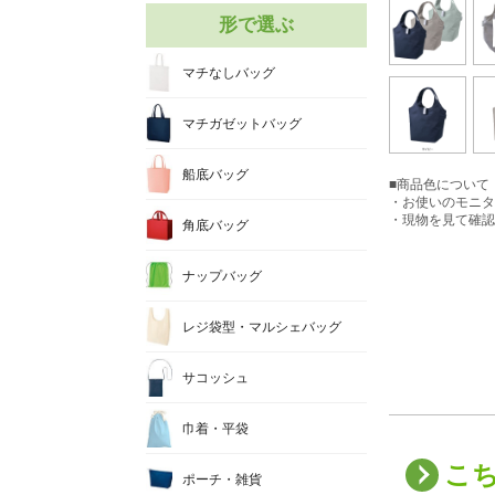
形で選ぶ
マチなしバッグ
マチガゼットバッグ
船底バッグ
■商品色について
・お使いのモニタ
・現物を見て確認
角底バッグ
ナップバッグ
レジ袋型・マルシェバッグ
サコッシュ
巾着・平袋
こ
ポーチ・雑貨