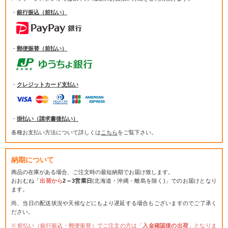
・
銀行振込（前払い）
・
郵便振替（前払い）
・
クレジットカード支払い
・
掛払い（請求書後払い）
各種お支払い方法について詳しくは
こちら
をご覧下さい。
納期について
商品の在庫がある場合、ご注文時の最短納期でお届け致します。
おおむね「
出荷から
2～3営業日
(北海道・沖縄・離島を除く)」でのお届けとなり
ます。
尚、当日の配送状況や天候などにもより遅延する場合もございますのでご了承く
ださい。
前払い（銀行振込・郵便振替）でご注文の方は「
入金確認後の出荷
」となりま