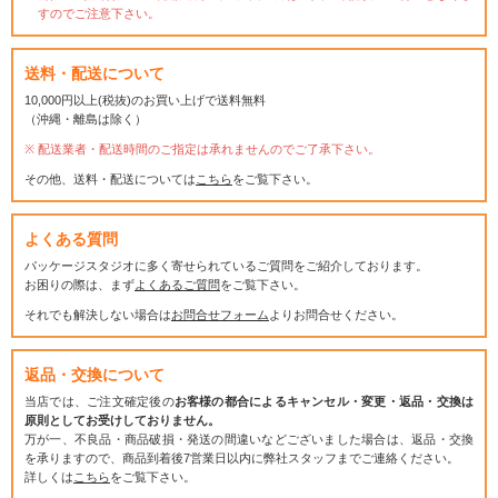
すのでご注意下さい。
送料・配送について
10,000円以上(税抜)のお買い上げで送料無料
（沖縄・離島は除く）
配送業者・配送時間のご指定は承れませんのでご了承下さい。
その他、送料・配送については
こちら
をご覧下さい。
よくある質問
パッケージスタジオに多く寄せられているご質問をご紹介しております。
お困りの際は、まず
よくあるご質問
をご覧下さい。
それでも解決しない場合は
お問合せフォーム
よりお問合せください。
返品・交換について
当店では、ご注文確定後の
お客様の都合によるキャンセル・変更・返品・交換は
原則としてお受けしておりません。
万が一、不良品・商品破損・発送の間違いなどございました場合は、返品・交換
を承りますので、商品到着後7営業日以内に弊社スタッフまでご連絡ください。
詳しくは
こちら
をご覧下さい。