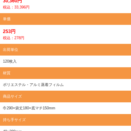
30,360円
税込：33,396円
単価
253円
税込：278円
出荷単位
120枚入
材質
ポリエステル・アルミ蒸着フィルム
商品サイズ
巾290×袋丈180×底マチ150mm
持ち手サイズ