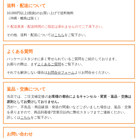
送料・配送について
10,000円以上(税抜)のお買い上げで送料無料
（沖縄・離島は除く）
配送業者・配送時間のご指定は承れませんのでご了承下さい。
その他、送料・配送については
こちら
をご覧下さい。
よくある質問
パッケージスタジオに多く寄せられているご質問をご紹介しております。
お困りの際は、まず
よくあるご質問
をご覧下さい。
それでも解決しない場合は
お問合せフォーム
よりお問合せください。
返品・交換について
当店では、ご注文確定後の
お客様の都合によるキャンセル・変更・返品・交換は
原則としてお受けしておりません。
万が一、不良品・商品破損・発送の間違いなどございました場合は、返品・交換
を承りますので、商品到着後7営業日以内に弊社スタッフまでご連絡ください。
詳しくは
こちら
をご覧下さい。
お問い合わせ