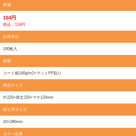
単価
104円
税込：114円
出荷単位
100枚入
材質
コート紙140g/m2+マットPP貼り
商品サイズ
巾220×袋丈220×マチ120mm
持ち手サイズ
10×280mm
カラー品番