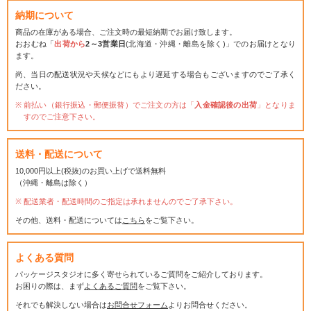
納期について
商品の在庫がある場合、ご注文時の最短納期でお届け致します。
おおむね「
出荷から
2～3営業日
(北海道・沖縄・離島を除く)」でのお届けとなり
ます。
尚、当日の配送状況や天候などにもより遅延する場合もございますのでご了承く
ださい。
前払い（銀行振込・郵便振替）でご注文の方は「
入金確認後の出荷
」となりま
すのでご注意下さい。
送料・配送について
10,000円以上(税抜)のお買い上げで送料無料
（沖縄・離島は除く）
配送業者・配送時間のご指定は承れませんのでご了承下さい。
その他、送料・配送については
こちら
をご覧下さい。
よくある質問
パッケージスタジオに多く寄せられているご質問をご紹介しております。
お困りの際は、まず
よくあるご質問
をご覧下さい。
それでも解決しない場合は
お問合せフォーム
よりお問合せください。