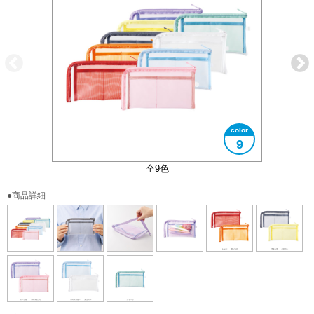
9
内側メッシュポケット付き
大きさイメージ
使用イメージ
全9色
●商品詳細