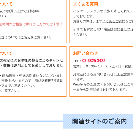
ついて
よくある質問
(税抜)のお買い上げで送料無料
パッケージスタジオに多く寄せられて
除く）
しております。
お困りの際は、まず
よくあるご質問
をご
送時間のご指定は承れませんのでご了承下
それでも解決しない場合は
お問合せフ
ください。
配送については
こちら
をご覧下さい。
ついて
お問い合わせ
文確定後の
お客様の都合によるキャンセ
03-6825-3422
TEL：
・交換は原則としてお受けしておりませ
営業日：9：30～18：00（土・日・祝
お電話によるお問い合わせは上記営業
・商品破損・発送の間違いなどございまし
ります。
・交換を承りますので、商品到着後7営業日
Webからのご注文・お問い合わせはこ
ッフまでご連絡ください。
ーム
から24時間受け付けております。
をご覧下さい。