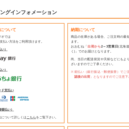
ングインフォメーション
について
納期について
ジオでは
商品の在庫がある場合、ご注文時の最
お支払い方法をご利用頂けます。
ます。
おおむね「
出荷から
2～3営業日
(北海
払い）
く)」でのお届けとなります。
尚、当日の配送状況や天候などにもよ
ざいますのでご了承ください。
払い）
前払い（銀行振込・郵便振替）でご
認後の出荷
」となりますのでご注意下
ード支払い
書後払い）
法について詳しくは
こちら
をご覧下さい。