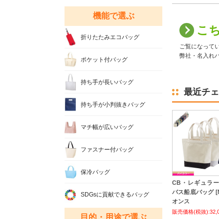
機能で選ぶ
こ
折りたたみエコバッグ
ご覧になって
弊社・名入れバ
ポケット付バッグ
持ち手が長いバッグ
最近チェ
持ち手が小判抜きバッグ
マチ幅が広いバッグ
ファスナー付バッグ
保冷バッグ
CB・レギュラ
バス船底バッグ [MS
SDGsに貢献できるバッグ
オンス
販売価格(税抜):32,
目的・用途で選ぶ