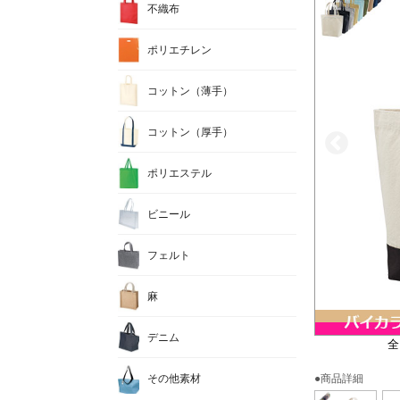
不織布
ポリエチレン
コットン（薄手）
コットン（厚手）
ポリエステル
ビニール
フェルト
麻
デニム
全
その他素材
●商品詳細