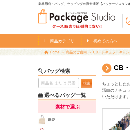
業務用袋・バッグ、ラッピングの激安通販【パッケージスタジ
商品カテゴリ
初めての方へ
Home
商品のご案内
CB・レギュラーキャンバス
CB
バッグ検索
検索
ちょっとした
漂白のナチュ
選べるバッグ一覧
いただけます
素材で選ぶ
紙袋