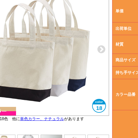
単価
出荷単位
材質
商品サイズ
持ち手サイ
カラー品番
18
18色 他に
単色カラー、
大きさイメージ
A4サイズ対応
使用イメージ
ナチュラル
があります