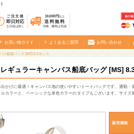
オ】
ご注文後
10,000円
以上
即日対応
送料無料
土日祝は除く
沖縄・離島は別途
お買い物ガイド
よくあるご質問
お問い合わせ
船底バッグ [MS] 8.3オンス
・レギュラーキャンバス船底バッグ [MS] 8.
お出かけに最適！キャンバス地の使いやすいトートバッグです。通勤・
ラルカラーと、ベーシックな単色カラーのタイプもございます。サイズ
。
販売価格