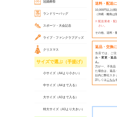
冠婚葬祭
送料・配送に
10,000円以上
ランドリーバッグ
（沖縄・離島は
配送業者・配
スポーツ・大会記念
さい。
その他、送料・
ライブ・ファンクラブグッズ
返品・交換に
クリスマス
当店では、ご注
ル・変更・返品
サイズで選ぶ（手提げ）
ん。
万が一、不良品
た場合は、返品
小サイズ（A4より小さい）
以内に弊社スタ
詳しくは
こちら
中サイズ（A4まで入る）
大サイズ（A3まで入る）
特大サイズ（A3より大きい）