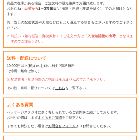
商品の在庫がある場合、ご注文時の最短納期でお届け致します。
おおむね「
出荷から
2～3営業日
(北海道・沖縄・離島を除く)」でのお届けとなり
ます。
尚、当日の配送状況や天候などにもより遅延する場合もございますのでご了承く
ださい。
前払い（銀行振込・郵便振替）でご注文の方は「
入金確認後の出荷
」となりま
すのでご注意下さい。
送料・配送について
10,000円以上(税抜)のお買い上げで送料無料
（沖縄・離島は除く）
配送業者・配送時間のご指定は承れませんのでご了承下さい。
その他、送料・配送については
こちら
をご覧下さい。
よくある質問
パッケージスタジオに多く寄せられているご質問をご紹介しております。
お困りの際は、まず
よくあるご質問
をご覧下さい。
それでも解決しない場合は
お問合せフォーム
よりお問合せください。