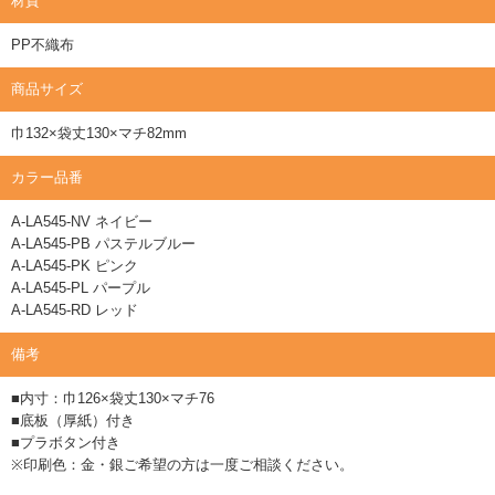
材質
PP不織布
商品サイズ
巾132×袋丈130×マチ82mm
カラー品番
A-LA545-NV ネイビー
A-LA545-PB パステルブルー
A-LA545-PK ピンク
A-LA545-PL パープル
A-LA545-RD レッド
備考
■内寸：巾126×袋丈130×マチ76
■底板（厚紙）付き
■プラボタン付き
※印刷色：金・銀ご希望の方は一度ご相談ください。