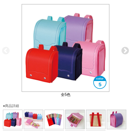
5
パープルのみバイカラーとなります
入学・進学のお祝いにおすすめ！
開いた状態での納品となります
使用イメージ
バッグ裏面
全5色
●商品詳細