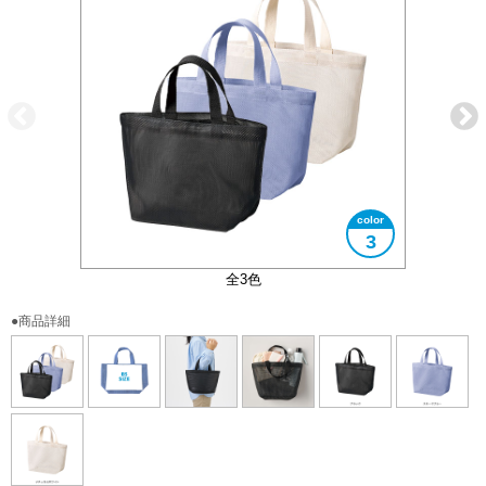
3
大きさイメージ
B5サイズ対応
使用イメージ
全3色
●商品詳細