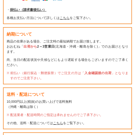
・
掛払い（請求書後払い）
各種お支払い方法について詳しくは
こちら
をご覧下さい。
納期について
商品の在庫がある場合、ご注文時の最短納期でお届け致します。
おおむね「
出荷から
2～3営業日
(北海道・沖縄・離島を除く)」でのお届けとなり
ます。
尚、当日の配送状況や天候などにもより遅延する場合もございますのでご了承く
ださい。
前払い（銀行振込・郵便振替）でご注文の方は「
入金確認後の出荷
」となりま
すのでご注意下さい。
送料・配送について
10,000円以上(税抜)のお買い上げで送料無料
（沖縄・離島は除く）
配送業者・配送時間のご指定は承れませんのでご了承下さい。
その他、送料・配送については
こちら
をご覧下さい。