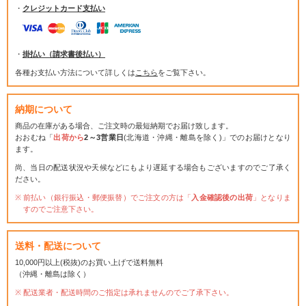
・
クレジットカード支払い
・
掛払い（請求書後払い）
各種お支払い方法について詳しくは
こちら
をご覧下さい。
納期について
商品の在庫がある場合、ご注文時の最短納期でお届け致します。
おおむね「
出荷から
2～3営業日
(北海道・沖縄・離島を除く)」でのお届けとなり
ます。
尚、当日の配送状況や天候などにもより遅延する場合もございますのでご了承く
ださい。
前払い（銀行振込・郵便振替）でご注文の方は「
入金確認後の出荷
」となりま
すのでご注意下さい。
送料・配送について
10,000円以上(税抜)のお買い上げで送料無料
（沖縄・離島は除く）
配送業者・配送時間のご指定は承れませんのでご了承下さい。