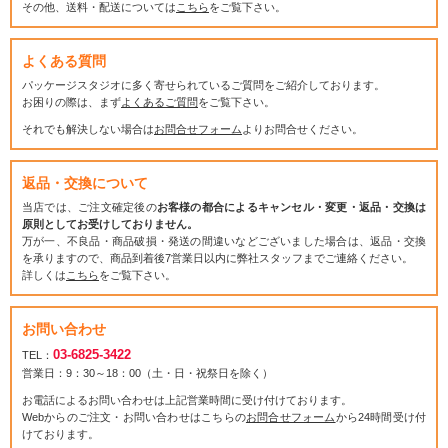
その他、送料・配送については
こちら
をご覧下さい。
よくある質問
パッケージスタジオに多く寄せられているご質問をご紹介しております。
お困りの際は、まず
よくあるご質問
をご覧下さい。
それでも解決しない場合は
お問合せフォーム
よりお問合せください。
返品・交換について
当店では、ご注文確定後の
お客様の都合によるキャンセル・変更・返品・交換は
原則としてお受けしておりません。
万が一、不良品・商品破損・発送の間違いなどございました場合は、返品・交換
を承りますので、商品到着後7営業日以内に弊社スタッフまでご連絡ください。
詳しくは
こちら
をご覧下さい。
お問い合わせ
03-6825-3422
TEL：
営業日：9：30～18：00（土・日・祝祭日を除く）
お電話によるお問い合わせは上記営業時間に受け付けております。
Webからのご注文・お問い合わせはこちらの
お問合せフォーム
から24時間受け付
けております。