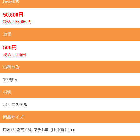
販売価格
50,600円
税込：55,660円
単価
506円
税込：556円
出荷単位
100枚入
材質
ポリエステル
商品サイズ
巾260×袋丈200×マチ100（圧縮前）mm