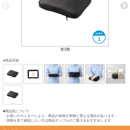
1
真ん中のファスナーを締めて圧縮します
大きさイメージ（圧縮後）
大きさイメージ（圧縮前）
A5サイズ対応
使用イメージ
全1色
●商品詳細
■商品色について
・お使いのモニターにより、商品の色味が実物と異なる場合があります。
・現物を見て確認したい方は商品サンプルのご購入をおすすめします。