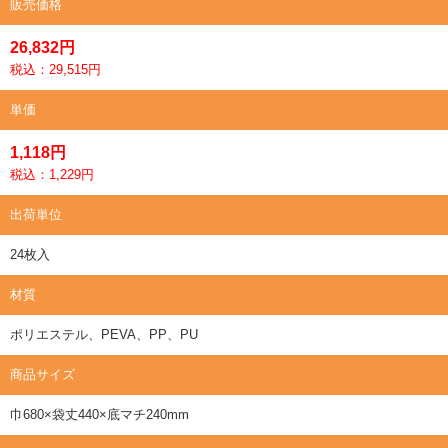
販売価格
26,832円
税込：29,515円
単価
1,118円
税込：1,229円
出荷単位
24枚入
材質
ポリエステル、PEVA、PP、PU
商品サイズ
巾680×袋丈440×底マチ240mm