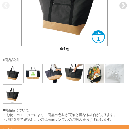
1
大きさイメージ
外ポケット付き
内側PEVA素材
A3サイズ対応
使用イメージ
全1色
●商品詳細
■商品色について
・お使いのモニターにより、商品の色味が実物と異なる場合があります。
・現物を見て確認したい方は商品サンプルのご購入をおすすめします。