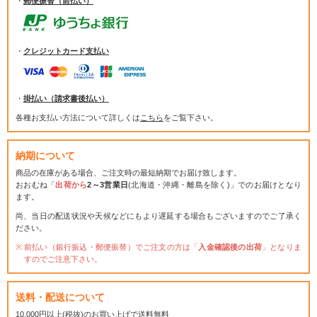
・
郵便振替（前払い）
・
クレジットカード支払い
・
掛払い（請求書後払い）
各種お支払い方法について詳しくは
こちら
をご覧下さい。
納期について
商品の在庫がある場合、ご注文時の最短納期でお届け致します。
おおむね「
出荷から
2～3営業日
(北海道・沖縄・離島を除く)」でのお届けとなり
ます。
尚、当日の配送状況や天候などにもより遅延する場合もございますのでご了承く
ださい。
前払い（銀行振込・郵便振替）でご注文の方は「
入金確認後の出荷
」となりま
すのでご注意下さい。
送料・配送について
10,000円以上(税抜)のお買い上げで送料無料