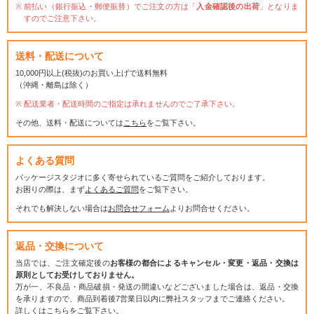
前払い（銀行振込・郵便振替）でご注文の方は「
入金確認後の出荷
」となりま
すのでご注意下さい。
送料・配送について
10,000円以上(税抜)のお買い上げで送料無料
（沖縄・離島は除く）
配送業者・配送時間のご指定は承れませんのでご了承下さい。
その他、送料・配送については
こちら
をご覧下さい。
よくある質問
パッケージスタジオに多く寄せられているご質問をご紹介しております。
お困りの際は、まず
よくあるご質問
をご覧下さい。
それでも解決しない場合は
お問合せフォーム
よりお問合せください。
返品・交換について
当店では、ご注文確定後の
お客様の都合によるキャンセル・変更・返品・交換は
原則としてお受けしておりません。
万が一、不良品・商品破損・発送の間違いなどございました場合は、返品・交換
を承りますので、商品到着後7営業日以内に弊社スタッフまでご連絡ください。
詳しくは
こちら
をご覧下さい。