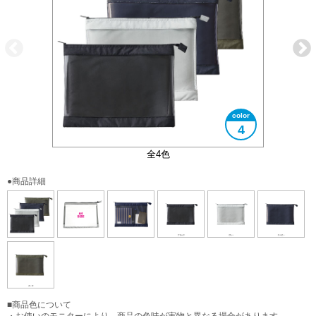
4
A4サイズ対応
使用イメージ
全4色
●商品詳細
■商品色について
・お使いのモニターにより、商品の色味が実物と異なる場合があります。