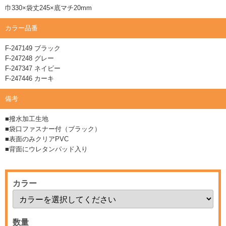
巾330×袋丈245×底マチ20mm
カラー品番
F-247149 ブラック
F-247248 グレー
F-247347 ネイビー
F-247446 カーキ
備考
■撥水加工生地
■袋口ファスナー付（ブラック）
■表面のみクリアPVC
■背面にウレタンパッド入り
カラー
数量