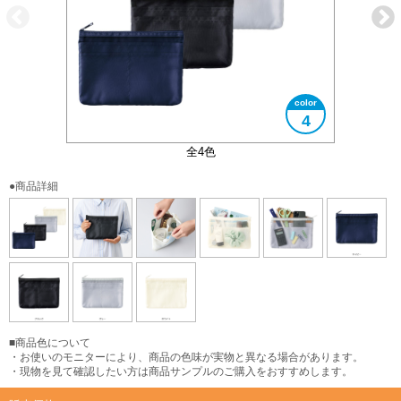
4
5つの仕切りポケット付き
大きさイメージ
使用イメージ
使用イメージ
全4色
●商品詳細
■商品色について
・お使いのモニターにより、商品の色味が実物と異なる場合があります。
・現物を見て確認したい方は商品サンプルのご購入をおすすめします。