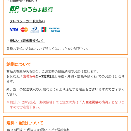
・
郵便振替（前払い）
・
クレジットカード支払い
・
掛払い（請求書後払い）
各種お支払い方法について詳しくは
こちら
をご覧下さい。
納期について
商品の在庫がある場合、ご注文時の最短納期でお届け致します。
おおむね「
出荷から
2～3営業日
(北海道・沖縄・離島を除く)」でのお届けとなり
ます。
尚、当日の配送状況や天候などにもより遅延する場合もございますのでご了承く
ださい。
前払い（銀行振込・郵便振替）でご注文の方は「
入金確認後の出荷
」となりま
すのでご注意下さい。
送料・配送について
10,000円以上(税抜)のお買い上げで送料無料