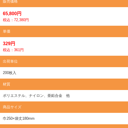
販売価格
65,800円
税込：72,380円
単価
329円
税込：361円
出荷単位
200枚入
材質
ポリエステル、ナイロン、亜鉛合金 他
商品サイズ
巾250×袋丈180mm