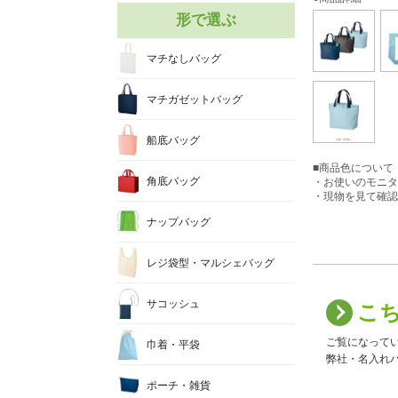
形で選ぶ
マチなしバッグ
マチガゼットバッグ
船底バッグ
■商品色について
角底バッグ
・お使いのモニタ
・現物を見て確認
ナップバッグ
レジ袋型・マルシェバッグ
サコッシュ
こ
ご覧になって
巾着・平袋
弊社・名入れバ
ポーチ・雑貨