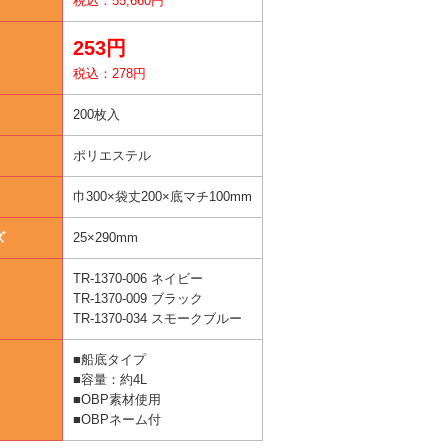
税込：55,660円
253円
税込：278円
200枚入
ポリエステル
巾300×袋丈200×底マチ100mm
ズ
25×290mm
TR-1370-006 ネイビー
TR-1370-009 ブラック
TR-1370-034 スモークブルー
■船底タイプ
■容量：約4L
■OBP素材使用
■OBPネーム付