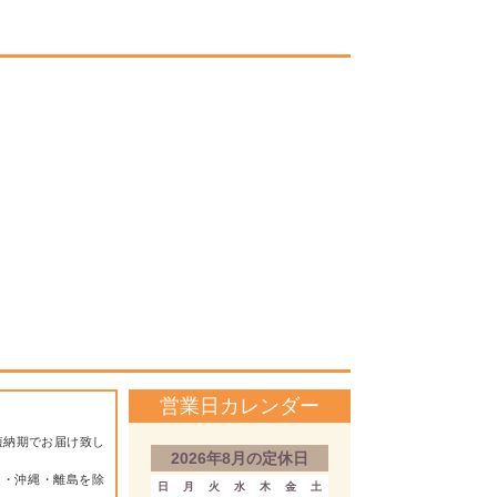
営業日カレンダー
短納期でお届け致し
2026年8月の定休日
道・沖縄・離島を除
日
月
火
水
木
金
土