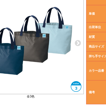
単価
出荷単位
材質
商品サイズ
持ち手サイ
カラー品番
3
備考
大きさイメージ
A5サイズ対応
OBPタグ付き
全3色