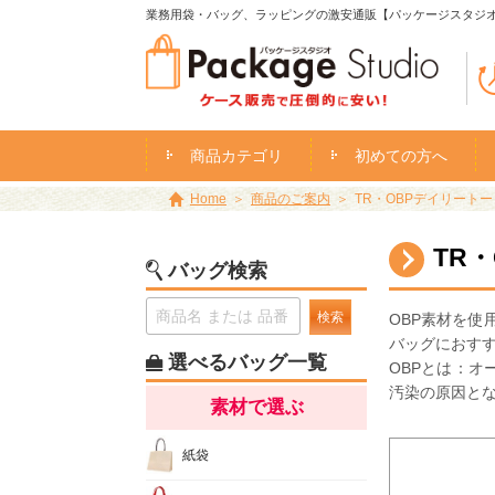
業務用袋・バッグ、ラッピングの激安通販【パッケージスタジ
商品カテゴリ
初めての方へ
Home
商品のご案内
TR・OBPデイリートート
TR・
バッグ検索
検索
OBP素材を使
バッグにおす
選べるバッグ一覧
OBPとは：オ
汚染の原因と
素材で選ぶ
紙袋