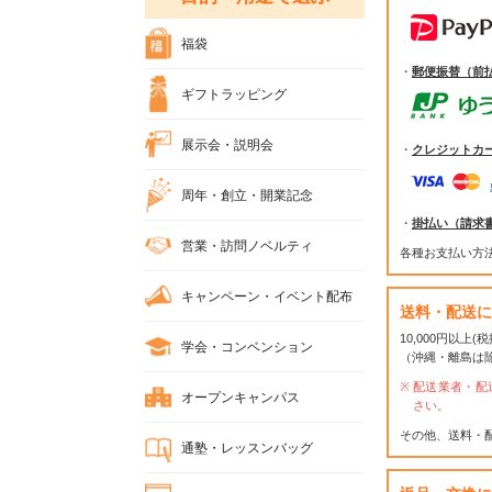
福袋
・
郵便振替（前
ギフトラッピング
展示会・説明会
・
クレジットカ
周年・創立・開業記念
・
掛払い（請求
営業・訪問ノベルティ
各種お支払い方
キャンペーン・イベント配布
送料・配送に
10,000円以上
学会・コンベンション
（沖縄・離島は
配送業者・配
オープンキャンパス
さい。
その他、送料・
通塾・レッスンバッグ