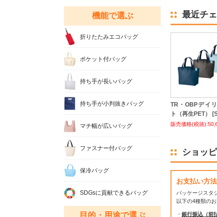
最近チェ
機能で選ぶ
折りたたみエコバッグ
ポケット付バッグ
持ち手が長いバッグ
持ち手が小判抜きバッグ
TR・OBPデイ
ト（再生PET） [S
販売価格(税抜):50,
マチ幅が広いバッグ
ファスナー付バッグ
ショッピ
保冷バッグ
お支払い方法
SDGsに貢献できるバッグ
パッケージスタ
以下の4種類の
目的・用途で選ぶ
・
銀行振込（前