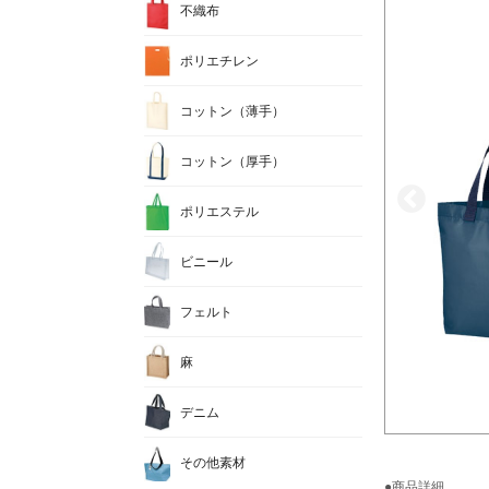
不織布
ポリエチレン
コットン（薄手）
コットン（厚手）
ポリエステル
ビニール
フェルト
麻
デニム
その他素材
●商品詳細