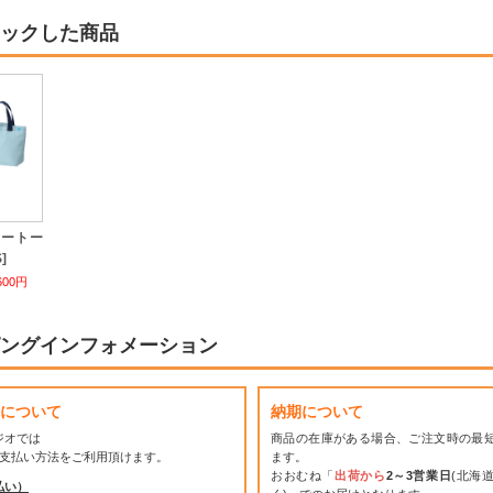
ックした商品
リートー
]
600円
ングインフォメーション
について
納期について
ジオでは
商品の在庫がある場合、ご注文時の最
お支払い方法をご利用頂けます。
ます。
おおむね「
出荷から
2～3営業日
(北海
払い）