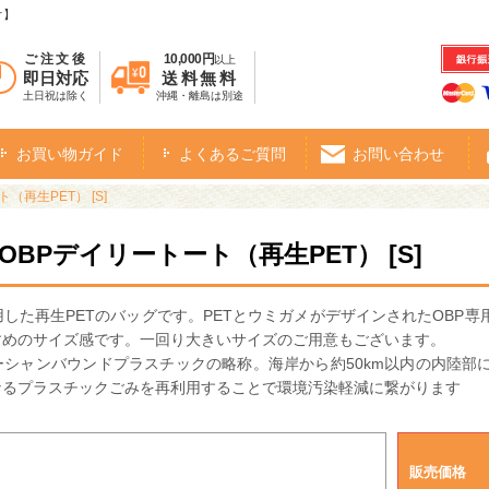
オ】
ご注文後
10,000円
以上
即日対応
送料無料
土日祝は除く
沖縄・離島は別途
お買い物ガイド
よくあるご質問
お問い合わせ
（再生PET） [S]
OBPデイリートート（再生PET） [S]
用した再生PETのバッグです。PETとウミガメがデザインされたOBP
すめのサイズ感です。一回り大きいサイズのご用意もございます。
ーシャンバウンドプラスチックの略称。海岸から約50km以内の内陸
なるプラスチックごみを再利用することで環境汚染軽減に繋がります
販売価格