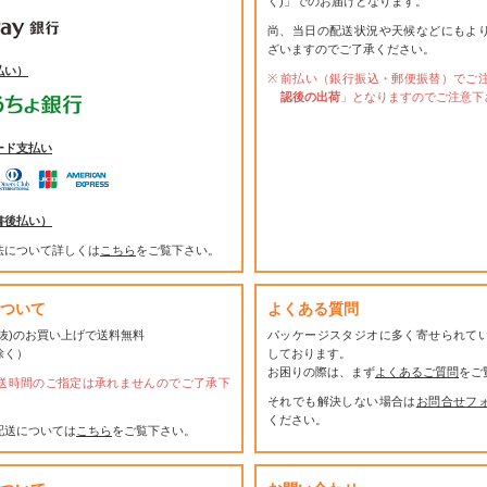
く)」でのお届けとなります。
尚、当日の配送状況や天候などにもよ
ざいますのでご了承ください。
払い）
前払い（銀行振込・郵便振替）でご
認後の出荷
」となりますのでご注意下
ード支払い
書後払い）
法について詳しくは
こちら
をご覧下さい。
ついて
よくある質問
(税抜)のお買い上げで送料無料
パッケージスタジオに多く寄せられて
除く）
しております。
お困りの際は、まず
よくあるご質問
をご
送時間のご指定は承れませんのでご了承下
それでも解決しない場合は
お問合せフ
ください。
配送については
こちら
をご覧下さい。