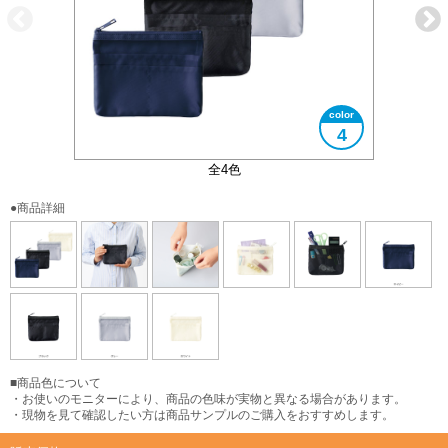
4
5つの仕切りポケット付き
大きさイメージ
使用イメージ
使用イメージ
全4色
●商品詳細
■商品色について
・お使いのモニターにより、商品の色味が実物と異なる場合があります。
・現物を見て確認したい方は商品サンプルのご購入をおすすめします。