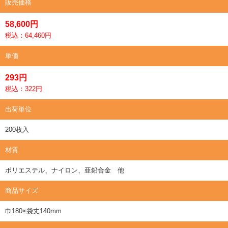
販売価格
58,600円
税込：64,460円
単価
293円
税込：322円
出荷単位
200枚入
材質
ポリエステル、ナイロン、亜鉛合金 他
商品サイズ
巾180×袋丈140mm