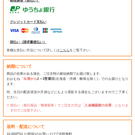
・
郵便振替（前払い）
・
クレジットカード支払い
・
掛払い（請求書後払い）
各種お支払い方法について詳しくは
こちら
をご覧下さい。
納期について
商品の在庫がある場合、ご注文時の最短納期でお届け致します。
おおむね「
出荷から
2～3営業日
(北海道・沖縄・離島を除く)」でのお届けとなり
ます。
尚、当日の配送状況や天候などにもより遅延する場合もございますのでご了承く
ださい。
前払い（銀行振込・郵便振替）でご注文の方は「
入金確認後の出荷
」となりま
すのでご注意下さい。
送料・配送について
10,000円以上(税抜)のお買い上げで送料無料