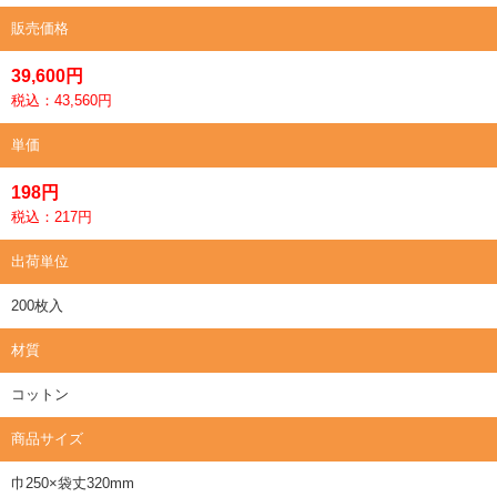
販売価格
39,600円
税込：43,560円
単価
198円
税込：217円
出荷単位
200枚入
材質
コットン
商品サイズ
巾250×袋丈320mm