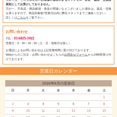
原則としてお受けしておりません。
万が一、不良品・商品破損・発送の間違いなどございました場合は、返品・交換
を承りますので、商品到着後7営業日以内に弊社スタッフまでご連絡ください。
詳しくは
こちら
をご覧下さい。
お問い合わせ
03-6825-3422
TEL：
営業日：9：30～18：00（土・日・祝祭日を除く）
お電話によるお問い合わせは上記営業時間に受け付けております。
Webからのご注文・お問い合わせはこちらの
お問合せフォーム
から24時間受け付
けております。
営業日カレンダー
2026年8月の定休日
日
月
火
水
木
金
土
1
2
3
4
5
6
7
8
9
10
11
12
13
14
15