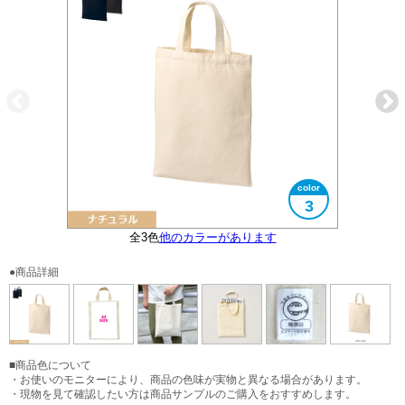
3
全3色
エコマークタグ付き
他のカラーがあります
大きさイメージ
A4サイズ対応
使用イメージ
●商品詳細
■商品色について
・お使いのモニターにより、商品の色味が実物と異なる場合があります。
・現物を見て確認したい方は商品サンプルのご購入をおすすめします。