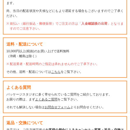
ます。
尚、当日の配送状況や天候などにもより遅延する場合もございますのでご了承く
ださい。
前払い（銀行振込・郵便振替）でご注文の方は「
入金確認後の出荷
」となりま
すのでご注意下さい。
送料・配送について
10,000円以上(税抜)のお買い上げで送料無料
（沖縄・離島は除く）
配送業者・配送時間のご指定は承れませんのでご了承下さい。
その他、送料・配送については
こちら
をご覧下さい。
よくある質問
パッケージスタジオに多く寄せられているご質問をご紹介しております。
お困りの際は、まず
よくあるご質問
をご覧下さい。
それでも解決しない場合は
お問合せフォーム
よりお問合せください。
返品・交換について
当店では、ご注文確定後の
お客様の都合によるキャンセル・変更・返品・交換は