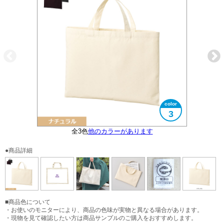
3
全3色
エコマークタグ付き
他のカラーがあります
大きさイメージ
B4サイズ対応
使用イメージ
●商品詳細
■商品色について
・お使いのモニターにより、商品の色味が実物と異なる場合があります。
・現物を見て確認したい方は商品サンプルのご購入をおすすめします。