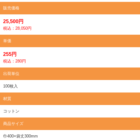
販売価格
25,500円
税込：28,050円
単価
255円
税込：280円
出荷単位
100枚入
材質
コットン
商品サイズ
巾400×袋丈300mm