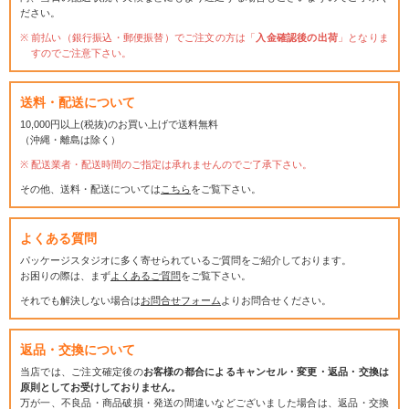
ださい。
前払い（銀行振込・郵便振替）でご注文の方は「
入金確認後の出荷
」となりま
すのでご注意下さい。
送料・配送について
10,000円以上(税抜)のお買い上げで送料無料
（沖縄・離島は除く）
配送業者・配送時間のご指定は承れませんのでご了承下さい。
その他、送料・配送については
こちら
をご覧下さい。
よくある質問
パッケージスタジオに多く寄せられているご質問をご紹介しております。
お困りの際は、まず
よくあるご質問
をご覧下さい。
それでも解決しない場合は
お問合せフォーム
よりお問合せください。
返品・交換について
当店では、ご注文確定後の
お客様の都合によるキャンセル・変更・返品・交換は
原則としてお受けしておりません。
万が一、不良品・商品破損・発送の間違いなどございました場合は、返品・交換