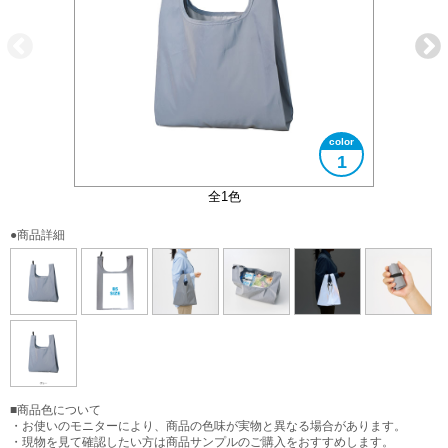
1
暗いところで光が当たると反射します
コンパクトにまとめることができます
大きさイメージ
B5サイズ対応
使用イメージ
全1色
●商品詳細
■商品色について
・お使いのモニターにより、商品の色味が実物と異なる場合があります。
・現物を見て確認したい方は商品サンプルのご購入をおすすめします。