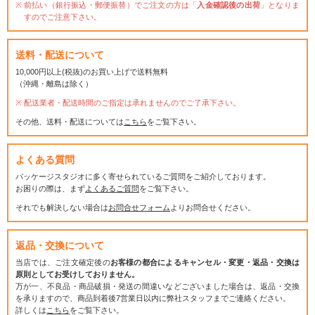
前払い（銀行振込・郵便振替）でご注文の方は「
入金確認後の出荷
」となりま
すのでご注意下さい。
送料・配送について
10,000円以上(税抜)のお買い上げで送料無料
（沖縄・離島は除く）
配送業者・配送時間のご指定は承れませんのでご了承下さい。
その他、送料・配送については
こちら
をご覧下さい。
よくある質問
パッケージスタジオに多く寄せられているご質問をご紹介しております。
お困りの際は、まず
よくあるご質問
をご覧下さい。
それでも解決しない場合は
お問合せフォーム
よりお問合せください。
返品・交換について
当店では、ご注文確定後の
お客様の都合によるキャンセル・変更・返品・交換は
原則としてお受けしておりません。
万が一、不良品・商品破損・発送の間違いなどございました場合は、返品・交換
を承りますので、商品到着後7営業日以内に弊社スタッフまでご連絡ください。
詳しくは
こちら
をご覧下さい。