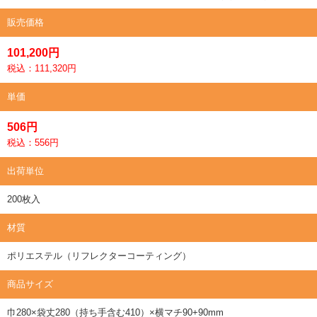
販売価格
101,200円
税込：111,320円
単価
506円
税込：556円
出荷単位
200枚入
材質
ポリエステル（リフレクターコーティング）
商品サイズ
巾280×袋丈280（持ち手含む410）×横マチ90+90mm