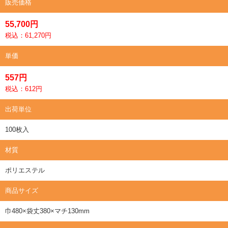
販売価格
55,700円
税込：61,270円
単価
557円
税込：612円
出荷単位
100枚入
材質
ポリエステル
商品サイズ
巾480×袋丈380×マチ130mm