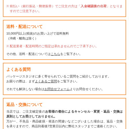
前払い（銀行振込・郵便振替）でご注文の方は「
入金確認後の出荷
」となりま
すのでご注意下さい。
送料・配送について
10,000円以上(税抜)のお買い上げで送料無料
（沖縄・離島は除く）
配送業者・配送時間のご指定は承れませんのでご了承下さい。
その他、送料・配送については
こちら
をご覧下さい。
よくある質問
パッケージスタジオに多く寄せられているご質問をご紹介しております。
お困りの際は、まず
よくあるご質問
をご覧下さい。
それでも解決しない場合は
お問合せフォーム
よりお問合せください。
返品・交換について
当店では、ご注文確定後の
お客様の都合によるキャンセル・変更・返品・交換は
原則としてお受けしておりません。
万が一、不良品・商品破損・発送の間違いなどございました場合は、返品・交換
を承りますので、商品到着後7営業日以内に弊社スタッフまでご連絡ください。