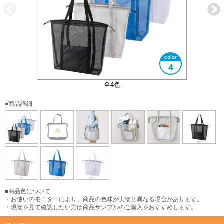
4
フロントポケット付き
大きさイメージ
A3サイズ対応
使用イメージ
全4色
●商品詳細
■商品色について
・お使いのモニターにより、商品の色味が実物と異なる場合があります。
・現物を見て確認したい方は商品サンプルのご購入をおすすめします。