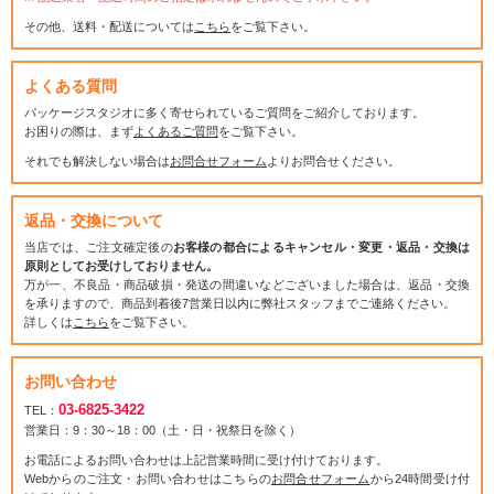
その他、送料・配送については
こちら
をご覧下さい。
よくある質問
パッケージスタジオに多く寄せられているご質問をご紹介しております。
お困りの際は、まず
よくあるご質問
をご覧下さい。
それでも解決しない場合は
お問合せフォーム
よりお問合せください。
返品・交換について
当店では、ご注文確定後の
お客様の都合によるキャンセル・変更・返品・交換は
原則としてお受けしておりません。
万が一、不良品・商品破損・発送の間違いなどございました場合は、返品・交換
を承りますので、商品到着後7営業日以内に弊社スタッフまでご連絡ください。
詳しくは
こちら
をご覧下さい。
お問い合わせ
03-6825-3422
TEL：
営業日：9：30～18：00（土・日・祝祭日を除く）
お電話によるお問い合わせは上記営業時間に受け付けております。
Webからのご注文・お問い合わせはこちらの
お問合せフォーム
から24時間受け付