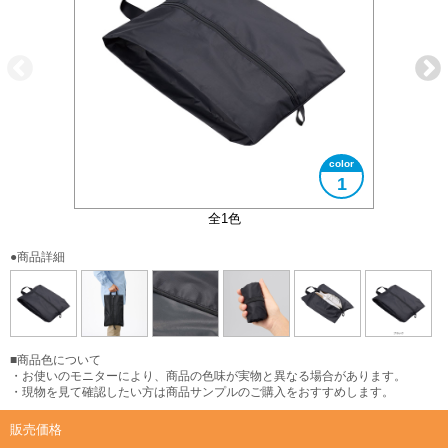
1
内側PVCコーティング
コンパクトになります
大きさイメージ
使用イメージ
全1色
●商品詳細
■商品色について
・お使いのモニターにより、商品の色味が実物と異なる場合があります。
・現物を見て確認したい方は商品サンプルのご購入をおすすめします。
販売価格