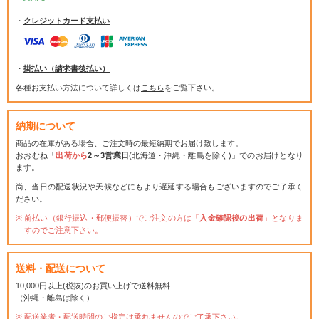
・
クレジットカード支払い
・
掛払い（請求書後払い）
各種お支払い方法について詳しくは
こちら
をご覧下さい。
納期について
商品の在庫がある場合、ご注文時の最短納期でお届け致します。
おおむね「
出荷から
2～3営業日
(北海道・沖縄・離島を除く)」でのお届けとなり
ます。
尚、当日の配送状況や天候などにもより遅延する場合もございますのでご了承く
ださい。
前払い（銀行振込・郵便振替）でご注文の方は「
入金確認後の出荷
」となりま
すのでご注意下さい。
送料・配送について
10,000円以上(税抜)のお買い上げで送料無料
（沖縄・離島は除く）
配送業者・配送時間のご指定は承れませんのでご了承下さい。