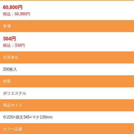
60,800円
税込：66,880円
単価
304円
税込：334円
出荷単位
200枚入
材質
ポリエステル
商品サイズ
巾220×袋丈345×マチ130mm
カラー品番