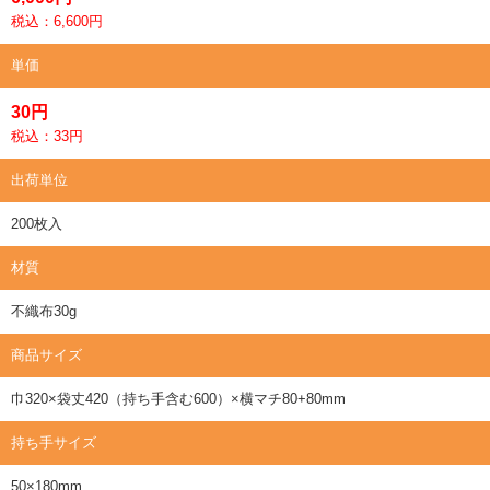
税込：6,600円
単価
30円
税込：33円
出荷単位
200枚入
材質
不織布30g
商品サイズ
巾320×袋丈420（持ち手含む600）×横マチ80+80mm
持ち手サイズ
50×180mm