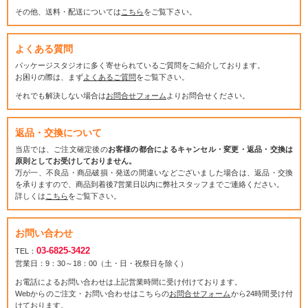
その他、送料・配送については
こちら
をご覧下さい。
よくある質問
パッケージスタジオに多く寄せられているご質問をご紹介しております。
お困りの際は、まず
よくあるご質問
をご覧下さい。
それでも解決しない場合は
お問合せフォーム
よりお問合せください。
返品・交換について
当店では、ご注文確定後の
お客様の都合によるキャンセル・変更・返品・交換は
原則としてお受けしておりません。
万が一、不良品・商品破損・発送の間違いなどございました場合は、返品・交換
を承りますので、商品到着後7営業日以内に弊社スタッフまでご連絡ください。
詳しくは
こちら
をご覧下さい。
お問い合わせ
03-6825-3422
TEL：
営業日：9：30～18：00（土・日・祝祭日を除く）
お電話によるお問い合わせは上記営業時間に受け付けております。
Webからのご注文・お問い合わせはこちらの
お問合せフォーム
から24時間受け付
けております。