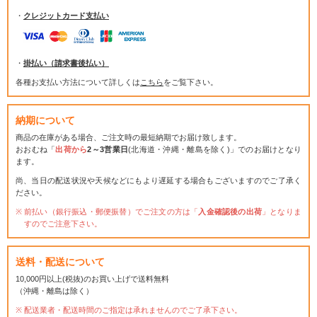
・
クレジットカード支払い
・
掛払い（請求書後払い）
各種お支払い方法について詳しくは
こちら
をご覧下さい。
納期について
商品の在庫がある場合、ご注文時の最短納期でお届け致します。
おおむね「
出荷から
2～3営業日
(北海道・沖縄・離島を除く)」でのお届けとなり
ます。
尚、当日の配送状況や天候などにもより遅延する場合もございますのでご了承く
ださい。
前払い（銀行振込・郵便振替）でご注文の方は「
入金確認後の出荷
」となりま
すのでご注意下さい。
送料・配送について
10,000円以上(税抜)のお買い上げで送料無料
（沖縄・離島は除く）
配送業者・配送時間のご指定は承れませんのでご了承下さい。