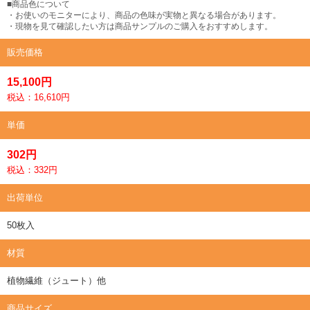
■商品色について
・お使いのモニターにより、商品の色味が実物と異なる場合があります。
・現物を見て確認したい方は商品サンプルのご購入をおすすめします。
販売価格
15,100円
税込：16,610円
単価
302円
税込：332円
出荷単位
50枚入
材質
植物繊維（ジュート）他
商品サイズ