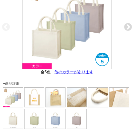
5
中に入れたものが少し透けます
全5色
しっかりとした持ち手です
裏面はPP貼りです
他のカラーがあります
A5サイズ対応
色比較
●商品詳細