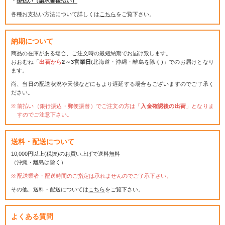
・
掛払い（請求書後払い）
各種お支払い方法について詳しくは
こちら
をご覧下さい。
納期について
商品の在庫がある場合、ご注文時の最短納期でお届け致します。
おおむね「
出荷から
2～3営業日
(北海道・沖縄・離島を除く)」でのお届けとなり
ます。
尚、当日の配送状況や天候などにもより遅延する場合もございますのでご了承く
ださい。
前払い（銀行振込・郵便振替）でご注文の方は「
入金確認後の出荷
」となりま
すのでご注意下さい。
送料・配送について
10,000円以上(税抜)のお買い上げで送料無料
（沖縄・離島は除く）
配送業者・配送時間のご指定は承れませんのでご了承下さい。
その他、送料・配送については
こちら
をご覧下さい。
よくある質問