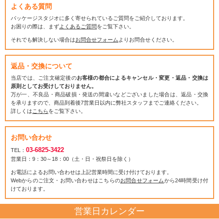
よくある質問
パッケージスタジオに多く寄せられているご質問をご紹介しております。
お困りの際は、まず
よくあるご質問
をご覧下さい。
それでも解決しない場合は
お問合せフォーム
よりお問合せください。
返品・交換について
当店では、ご注文確定後の
お客様の都合によるキャンセル・変更・返品・交換は
原則としてお受けしておりません。
万が一、不良品・商品破損・発送の間違いなどございました場合は、返品・交換
を承りますので、商品到着後7営業日以内に弊社スタッフまでご連絡ください。
詳しくは
こちら
をご覧下さい。
お問い合わせ
03-6825-3422
TEL：
営業日：9：30～18：00（土・日・祝祭日を除く）
お電話によるお問い合わせは上記営業時間に受け付けております。
Webからのご注文・お問い合わせはこちらの
お問合せフォーム
から24時間受け付
けております。
営業日カレンダー