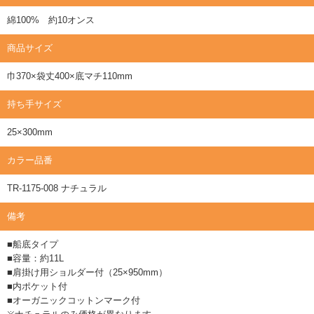
綿100% 約10オンス
商品サイズ
巾370×袋丈400×底マチ110mm
持ち手サイズ
25×300mm
カラー品番
TR-1175-008 ナチュラル
備考
■船底タイプ
■容量：約11L
■肩掛け用ショルダー付（25×950mm）
■内ポケット付
■オーガニックコットンマーク付