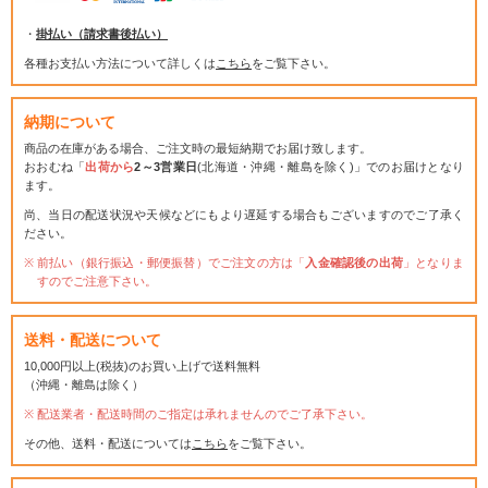
・
掛払い（請求書後払い）
各種お支払い方法について詳しくは
こちら
をご覧下さい。
納期について
商品の在庫がある場合、ご注文時の最短納期でお届け致します。
おおむね「
出荷から
2～3営業日
(北海道・沖縄・離島を除く)」でのお届けとなり
ます。
尚、当日の配送状況や天候などにもより遅延する場合もございますのでご了承く
ださい。
前払い（銀行振込・郵便振替）でご注文の方は「
入金確認後の出荷
」となりま
すのでご注意下さい。
送料・配送について
10,000円以上(税抜)のお買い上げで送料無料
（沖縄・離島は除く）
配送業者・配送時間のご指定は承れませんのでご了承下さい。
その他、送料・配送については
こちら
をご覧下さい。