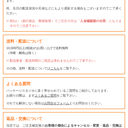
ます。
尚、当日の配送状況や天候などにもより遅延する場合もございますのでご了承く
ださい。
前払い（銀行振込・郵便振替）でご注文の方は「
入金確認後の出荷
」となりま
すのでご注意下さい。
送料・配送について
10,000円以上(税抜)のお買い上げで送料無料
（沖縄・離島は除く）
配送業者・配送時間のご指定は承れませんのでご了承下さい。
その他、送料・配送については
こちら
をご覧下さい。
よくある質問
パッケージスタジオに多く寄せられているご質問をご紹介しております。
お困りの際は、まず
よくあるご質問
をご覧下さい。
それでも解決しない場合は
お問合せフォーム
よりお問合せください。
返品・交換について
当店では、ご注文確定後の
お客様の都合によるキャンセル・変更・返品・交換は