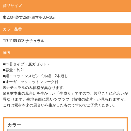
商品サイズ
巾200×袋丈260×底マチ30+30mm
カラー品番
TR-1169-008 ナチュラル
備考
■巾着タイプ（底ガゼット）
■容量：約2L
■紐：コットンスピンドル紐 2本通し
■オーガニックコットンマーク付
※ナチュラルのみ価格が異なります。
※素材本来の風合いを生かした「生成り」ですので、製品ごとに色合いが
異なります。生地表面に黒いツブツブ（植物の破片）が見られますが、
これは素材本来の風合いを生かしたものですのでご了承ください。
カラー