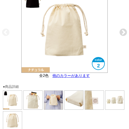
2
3サイズ展開の真ん中のサイズです
オーガニックコットンマーク付
全2色
大きさイメージ
他のカラーがあります
使用イメージ
底マチ付
●商品詳細