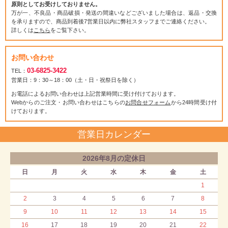
原則としてお受けしておりません。
万が一、不良品・商品破損・発送の間違いなどございました場合は、返品・交換
を承りますので、商品到着後7営業日以内に弊社スタッフまでご連絡ください。
詳しくは
こちら
をご覧下さい。
お問い合わせ
03-6825-3422
TEL：
営業日：9：30～18：00（土・日・祝祭日を除く）
お電話によるお問い合わせは上記営業時間に受け付けております。
Webからのご注文・お問い合わせはこちらの
お問合せフォーム
から24時間受け付
けております。
営業日カレンダー
2026年8月の定休日
日
月
火
水
木
金
土
1
2
3
4
5
6
7
8
9
10
11
12
13
14
15
16
17
18
19
20
21
22