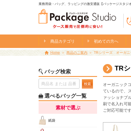
業務用袋・バッグ、ラッピングの激安通販【パッケージスタジ
商品カテゴリ
初めての方へ
Home
商品のご案内
TRシリーズ オーガニッ
TR
バッグ検索
検索
オーガニックコ
ているので、
選べるバッグ一覧
ァッショナブ
刷で名入れ可
素材で選ぶ
ご対応可能で
紙袋