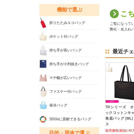
機能で選ぶ
こ
折りたたみエコバッグ
ご覧になって
弊社・名入れバ
ポケット付バッグ
持ち手が長いバッグ
最近チェ
持ち手が小判抜きバッグ
マチ幅が広いバッグ
ファスナー付バッグ
保冷バッグ
TRシリーズ 
ックコットンキ
角底バッグ [ML]
SDGsに貢献できるバッグ
ス
販売価格(税抜):40,
目的・用途で選ぶ