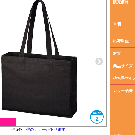
販売価格
単価
出荷単位
材質
商品サイズ
持ち手サイ
カラー品番
2
オーガニックコットンマーク付
全2色
大きさイメージ
他のカラーがあります
B4サイズ対応
内ポケット付