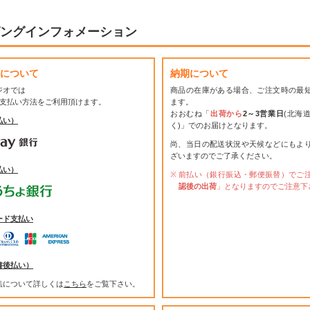
ングインフォメーション
について
納期について
ジオでは
商品の在庫がある場合、ご注文時の最
お支払い方法をご利用頂けます。
ます。
おおむね「
出荷から
2～3営業日
(北海
払い）
く)」でのお届けとなります。
尚、当日の配送状況や天候などにもよ
ざいますのでご了承ください。
払い）
前払い（銀行振込・郵便振替）でご
認後の出荷
」となりますのでご注意下
ード支払い
書後払い）
法について詳しくは
こちら
をご覧下さい。