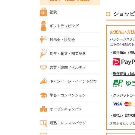
福袋
ショッピ
ギフトラッピング
お支払い方法
パッケージスタ
展示会・説明会
以下の4種類の
・
銀行振込（前
周年・創立・開業記念
営業・訪問ノベルティ
・
郵便振替（前
キャンペーン・イベント配布
学会・コンベンション
・
クレジットカ
オープンキャンパス
・
掛払い（請求
通塾・レッスンバッグ
各種お支払い方