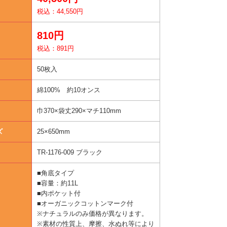
税込：44,550円
810円
税込：891円
50枚入
綿100% 約10オンス
巾370×袋丈290×マチ110mm
ズ
25×650mm
TR-1176-009 ブラック
■角底タイプ
■容量：約11L
■内ポケット付
■オーガニックコットンマーク付
※ナチュラルのみ価格が異なります。
※素材の性質上、摩擦、水ぬれ等により