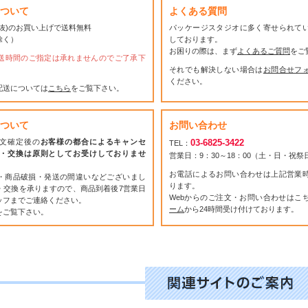
ついて
よくある質問
(税抜)のお買い上げで送料無料
パッケージスタジオに多く寄せられて
除く）
しております。
お困りの際は、まず
よくあるご質問
をご
送時間のご指定は承れませんのでご了承下
それでも解決しない場合は
お問合せフ
ください。
配送については
こちら
をご覧下さい。
ついて
お問い合わせ
文確定後の
お客様の都合によるキャンセ
03-6825-3422
TEL：
・交換は原則としてお受けしておりませ
営業日：9：30～18：00（土・日・祝
お電話によるお問い合わせは上記営業
・商品破損・発送の間違いなどございまし
ります。
・交換を承りますので、商品到着後7営業日
Webからのご注文・お問い合わせはこ
ッフまでご連絡ください。
ーム
から24時間受け付けております。
をご覧下さい。