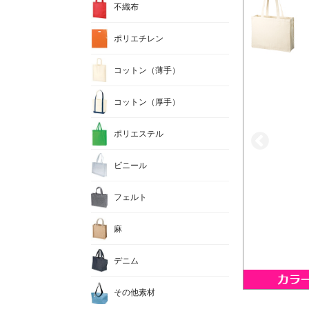
不織布
ポリエチレン
コットン（薄手）
コットン（厚手）
ポリエステル
ビニール
フェルト
麻
デニム
その他素材