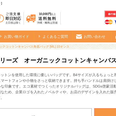
オ】
ご注文後
10,000円
以上
即日対応
送料無料
土日祝は除く
沖縄・離島は別途
お買い物ガイド
よくあるご質問
お問い合わせ
クコットンキャンバス角底バッグ [ML] 10オンス
シリーズ オーガニックコットンキャンバス角底
ットンを使用した環境に優しいバッグです。B4サイズが入るちょっと
スマートフォンや小物をさっと収納できます。持ち手ハンドルは肩掛け
ルな印象です。エコ素材でつくったオリジナルバッグは、SDGs啓蒙活
能なため、企業ロゴを入れたノベルティや、お店のデザインを入れた販
す。