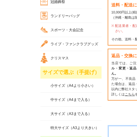
冠婚葬祭
送料・配送に
10,000円以上
ランドリーバッグ
（沖縄・離島は
配送業者・配
スポーツ・大会記念
さい。
その他、送料・
ライブ・ファンクラブグッズ
返品・交換に
クリスマス
当店では、ご注
ル・変更・返品
サイズで選ぶ（手提げ）
ん。
万が一、不良品
た場合は、返品
小サイズ（A4より小さい）
以内に弊社スタ
詳しくは
こちら
中サイズ（A4まで入る）
大サイズ（A3まで入る）
特大サイズ（A3より大きい）