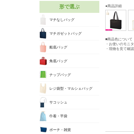
形で選ぶ
●商品詳細
マチなしバッグ
マチガゼットバッグ
■商品色について
・お使いのモニタ
船底バッグ
・現物を見て確認
角底バッグ
ナップバッグ
レジ袋型・マルシェバッグ
サコッシュ
巾着・平袋
ポーチ・雑貨