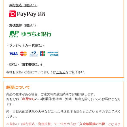
・
銀行振込（前払い）
・
郵便振替（前払い）
・
クレジットカード支払い
・
掛払い（請求書後払い）
各種お支払い方法について詳しくは
こちら
をご覧下さい。
納期について
商品の在庫がある場合、ご注文時の最短納期でお届け致します。
おおむね「
出荷から
2～3営業日
(北海道・沖縄・離島を除く)」でのお届けとなり
ます。
尚、当日の配送状況や天候などにもより遅延する場合もございますのでご了承く
ださい。
前払い（銀行振込・郵便振替）でご注文の方は「
入金確認後の出荷
」となりま