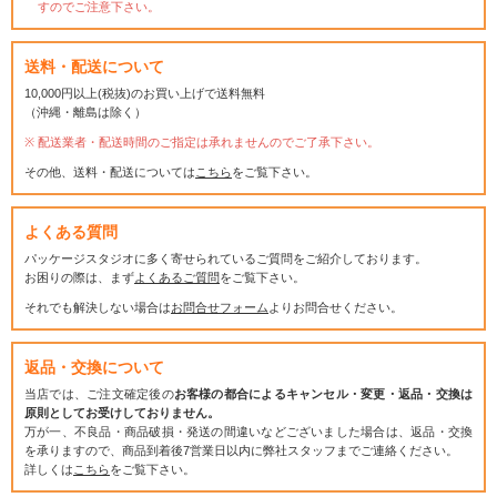
すのでご注意下さい。
送料・配送について
10,000円以上(税抜)のお買い上げで送料無料
（沖縄・離島は除く）
配送業者・配送時間のご指定は承れませんのでご了承下さい。
その他、送料・配送については
こちら
をご覧下さい。
よくある質問
パッケージスタジオに多く寄せられているご質問をご紹介しております。
お困りの際は、まず
よくあるご質問
をご覧下さい。
それでも解決しない場合は
お問合せフォーム
よりお問合せください。
返品・交換について
当店では、ご注文確定後の
お客様の都合によるキャンセル・変更・返品・交換は
原則としてお受けしておりません。
万が一、不良品・商品破損・発送の間違いなどございました場合は、返品・交換
を承りますので、商品到着後7営業日以内に弊社スタッフまでご連絡ください。
詳しくは
こちら
をご覧下さい。