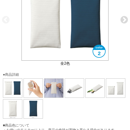
2
ミニサイズとロングサイズがあります
ワンタッチで開ける「バネ口金」
大きさイメージ
使用イメージ
使用イメージ
全2色
●商品詳細
■商品色について
・お使いのモニターにより、商品の色味が実物と異なる場合があります。