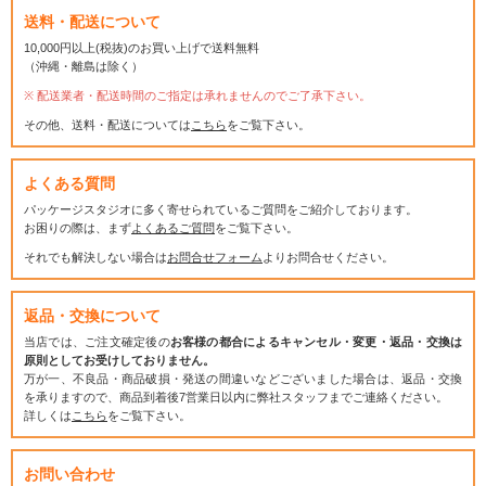
送料・配送について
10,000円以上(税抜)のお買い上げで送料無料
（沖縄・離島は除く）
配送業者・配送時間のご指定は承れませんのでご了承下さい。
その他、送料・配送については
こちら
をご覧下さい。
よくある質問
パッケージスタジオに多く寄せられているご質問をご紹介しております。
お困りの際は、まず
よくあるご質問
をご覧下さい。
それでも解決しない場合は
お問合せフォーム
よりお問合せください。
返品・交換について
当店では、ご注文確定後の
お客様の都合によるキャンセル・変更・返品・交換は
原則としてお受けしておりません。
万が一、不良品・商品破損・発送の間違いなどございました場合は、返品・交換
を承りますので、商品到着後7営業日以内に弊社スタッフまでご連絡ください。
詳しくは
こちら
をご覧下さい。
お問い合わせ