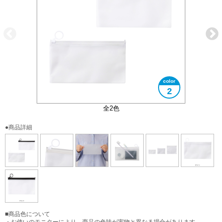
2
引き手のリングは陳列用としてお使いください
3サイズ展開の一番小さいサイズです
大きさイメージ
使用イメージ
全2色
●商品詳細
■商品色について
・お使いのモニターにより、商品の色味が実物と異なる場合があります。