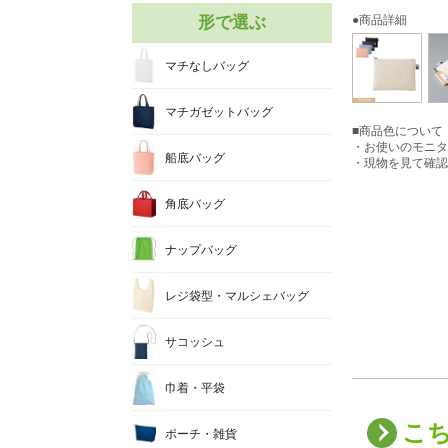
形で選ぶ
●商品詳細
マチなしバッグ
マチガゼットバッグ
■商品色について
・お使いのモニタ
船底バッグ
・現物を見て確認
角底バッグ
ナップバッグ
レジ袋型・マルシェバッグ
サコッシュ
巾着・平袋
こ
ポーチ・雑貨