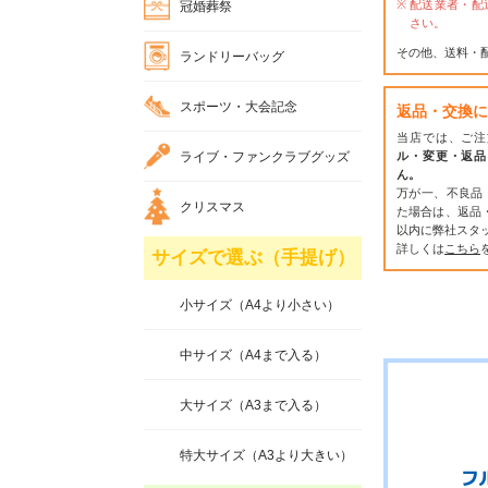
配送業者・配
冠婚葬祭
さい。
その他、送料・
ランドリーバッグ
スポーツ・大会記念
返品・交換に
当店では、ご注
ライブ・ファンクラブグッズ
ル・変更・返品
ん。
万が一、不良品
クリスマス
た場合は、返品
以内に弊社スタ
詳しくは
こちら
サイズで選ぶ（手提げ）
小サイズ（A4より小さい）
中サイズ（A4まで入る）
大サイズ（A3まで入る）
特大サイズ（A3より大きい）