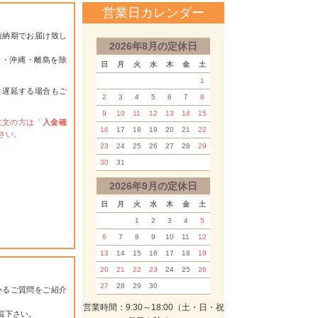
営業日カレンダー
短納期でお届け致し
2026年8月の定休日
道・沖縄・離島を除
日
月
火
水
木
金
土
1
り遅延する場合もご
2
3
4
5
6
7
8
9
10
11
12
13
14
15
注文の方は「
入金確
16
17
18
19
20
21
22
さい。
23
24
25
26
27
28
29
30
31
2026年9月の定休日
日
月
火
水
木
金
土
1
2
3
4
5
6
7
8
9
10
11
12
13
14
15
16
17
18
19
20
21
22
23
24
25
26
27
28
29
30
いるご質問をご紹介
営業時間：9:30～18:00（土・日・祝
覧下さい。