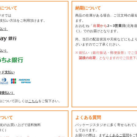
について
納期について
ジオでは
商品の在庫がある場合、ご注文時の最
お支払い方法をご利用頂けます。
ます。
おおむね「
出荷から
2～3営業日
(北海
払い）
く)」でのお届けとなります。
尚、当日の配送状況や天候などにもよ
ざいますのでご了承ください。
払い）
前払い（銀行振込・郵便振替）でご
認後の出荷
」となりますのでご注意下
ード支払い
書後払い）
法について詳しくは
こちら
をご覧下さい。
ついて
よくある質問
(税抜)のお買い上げで送料無料
パッケージスタジオに多く寄せられて
除く）
しております。
お困りの際は、まず
よくあるご質問
をご