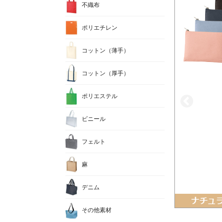
不織布
ポリエチレン
コットン（薄手）
コットン（厚手）
ポリエステル
ビニール
フェルト
麻
デニム
その他素材