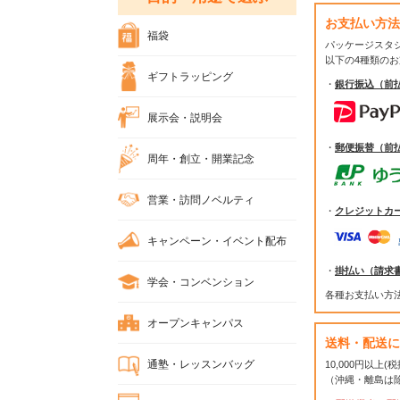
お支払い方法
福袋
パッケージスタ
以下の4種類の
ギフトラッピング
・
銀行振込（前
展示会・説明会
・
郵便振替（前
周年・創立・開業記念
営業・訪問ノベルティ
・
クレジットカ
キャンペーン・イベント配布
・
掛払い（請求
学会・コンベンション
各種お支払い方
オープンキャンパス
送料・配送に
通塾・レッスンバッグ
10,000円以上
（沖縄・離島は