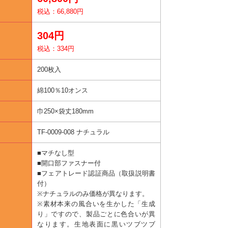
税込：66,880円
304円
税込：334円
200枚入
綿100％10オンス
巾250×袋丈180mm
TF-0009-008 ナチュラル
■マチなし型
■開口部ファスナー付
■フェアトレード認証商品（取扱説明書
付）
※ナチュラルのみ価格が異なります。
※素材本来の風合いを生かした「生成
り」ですので、製品ごとに色合いが異
なります。生地表面に黒いツブツブ