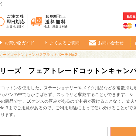
オ】
ご注文後
10,000円
以上
即日対応
送料無料
土日祝は除く
沖縄・離島は別途
お買い物ガイド
よくあるご質問
お問い合わせ
レードコットンキャンバスフラットポーチ No.2
シリーズ フェアトレードコットンキャンバス
ドコットンを使用した、ステーショナリーやメイク用品などを複数持ち
でカバンの中でもかさばらず、スッキリと収納することができます。シ
の商品です。10オンスの厚みがあるので中身が透けることなく、丈夫な
No.3までご用意があるので、ご利用用途によって使い分けることが
あります。