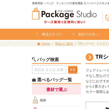
業務用袋・バッグ、ラッピングの激安通販【パッケージスタジ
商品カテゴリ
初めての方へ
Home
商品のご案内
TRシリーズ フェアト
TR
バッグ検索
検索
フェアトレー
チなし型なの
選べるバッグ一覧
などにおすすめ
から1番大きい
素材で選ぶ
カラー展開も
紙袋