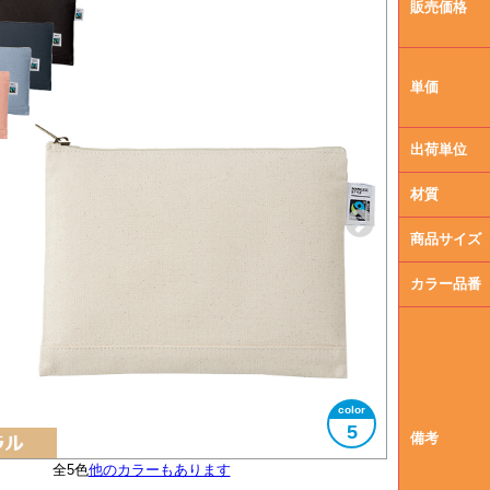
販売価格
単価
出荷単位
材質
商品サイズ
カラー品番
5
備考
フェアトレード認証ラベル付き
全5色
他のカラーもあります
大きさイメージ
使用イメージ