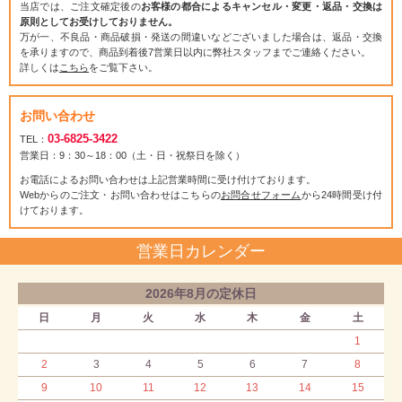
当店では、ご注文確定後の
お客様の都合によるキャンセル・変更・返品・交換は
原則としてお受けしておりません。
万が一、不良品・商品破損・発送の間違いなどございました場合は、返品・交換
を承りますので、商品到着後7営業日以内に弊社スタッフまでご連絡ください。
詳しくは
こちら
をご覧下さい。
お問い合わせ
03-6825-3422
TEL：
営業日：9：30～18：00（土・日・祝祭日を除く）
お電話によるお問い合わせは上記営業時間に受け付けております。
Webからのご注文・お問い合わせはこちらの
お問合せフォーム
から24時間受け付
けております。
営業日カレンダー
2026年8月の定休日
日
月
火
水
木
金
土
1
2
3
4
5
6
7
8
9
10
11
12
13
14
15