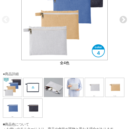
4
大きさイメージ
B5サイズ対応
使用イメージ
全4色
●商品詳細
■商品色について
・お使いのモニターにより、商品の色味が実物と異なる場合があります。