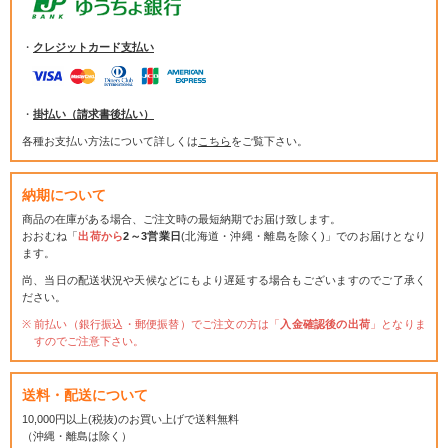
・
クレジットカード支払い
・
掛払い（請求書後払い）
各種お支払い方法について詳しくは
こちら
をご覧下さい。
納期について
商品の在庫がある場合、ご注文時の最短納期でお届け致します。
おおむね「
出荷から
2～3営業日
(北海道・沖縄・離島を除く)」でのお届けとなり
ます。
尚、当日の配送状況や天候などにもより遅延する場合もございますのでご了承く
ださい。
前払い（銀行振込・郵便振替）でご注文の方は「
入金確認後の出荷
」となりま
すのでご注意下さい。
送料・配送について
10,000円以上(税抜)のお買い上げで送料無料
（沖縄・離島は除く）