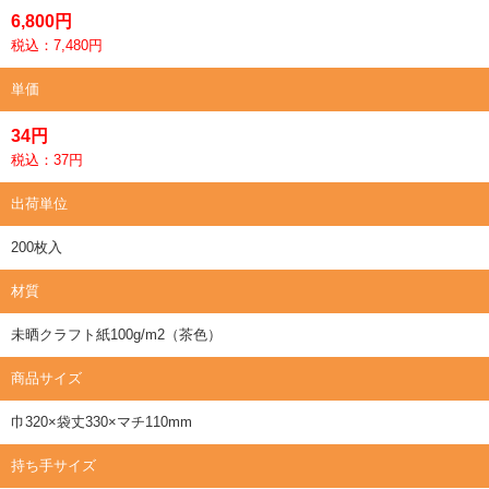
6,800円
税込：7,480円
単価
34円
税込：37円
出荷単位
200枚入
材質
未晒クラフト紙100g/m2（茶色）
商品サイズ
巾320×袋丈330×マチ110mm
持ち手サイズ