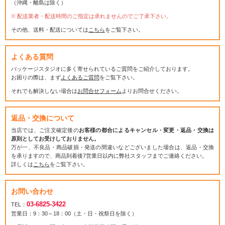
（沖縄・離島は除く）
配送業者・配送時間のご指定は承れませんのでご了承下さい。
その他、送料・配送については
こちら
をご覧下さい。
よくある質問
パッケージスタジオに多く寄せられているご質問をご紹介しております。
お困りの際は、まず
よくあるご質問
をご覧下さい。
それでも解決しない場合は
お問合せフォーム
よりお問合せください。
返品・交換について
当店では、ご注文確定後の
お客様の都合によるキャンセル・変更・返品・交換は
原則としてお受けしておりません。
万が一、不良品・商品破損・発送の間違いなどございました場合は、返品・交換
を承りますので、商品到着後7営業日以内に弊社スタッフまでご連絡ください。
詳しくは
こちら
をご覧下さい。
お問い合わせ
03-6825-3422
TEL：
営業日：9：30～18：00（土・日・祝祭日を除く）