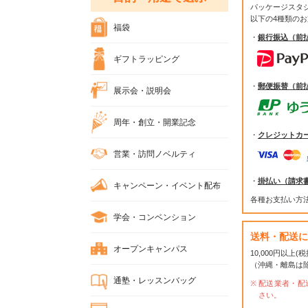
パッケージスタ
以下の4種類の
福袋
・
銀行振込（前
ギフトラッピング
・
郵便振替（前
展示会・説明会
周年・創立・開業記念
・
クレジットカ
営業・訪問ノベルティ
・
掛払い（請求
キャンペーン・イベント配布
各種お支払い方
学会・コンベンション
送料・配送に
オープンキャンパス
10,000円以上
（沖縄・離島は
通塾・レッスンバッグ
配送業者・配
さい。