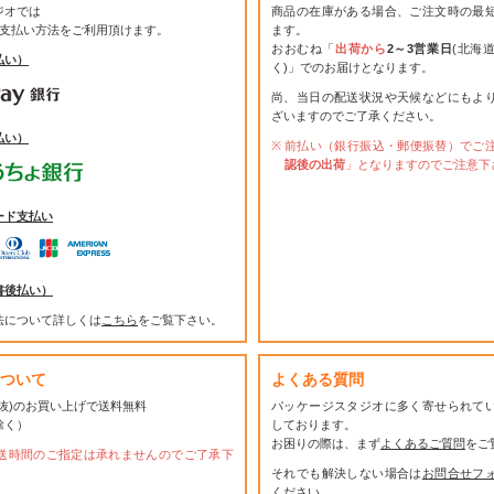
ジオでは
商品の在庫がある場合、ご注文時の最
お支払い方法をご利用頂けます。
ます。
おおむね「
出荷から
2～3営業日
(北海
払い）
く)」でのお届けとなります。
尚、当日の配送状況や天候などにもよ
ざいますのでご了承ください。
払い）
前払い（銀行振込・郵便振替）でご
認後の出荷
」となりますのでご注意下
ード支払い
書後払い）
法について詳しくは
こちら
をご覧下さい。
ついて
よくある質問
(税抜)のお買い上げで送料無料
パッケージスタジオに多く寄せられて
除く）
しております。
お困りの際は、まず
よくあるご質問
をご
送時間のご指定は承れませんのでご了承下
それでも解決しない場合は
お問合せフ
ください。