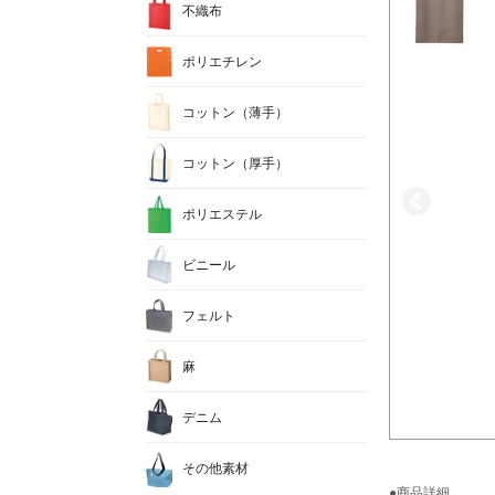
不織布
ポリエチレン
コットン（薄手）
コットン（厚手）
ポリエステル
ビニール
フェルト
麻
デニム
その他素材
●商品詳細