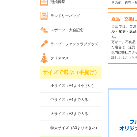
冠婚葬祭
その他、送料・
ランドリーバッグ
返品・交換に
当店では、ご注
スポーツ・大会記念
ル・変更・返品
ん。
万が一、不良品
ライブ・ファンクラブグッズ
た場合は、返品
以内に弊社スタ
詳しくは
こちら
クリスマス
サイズで選ぶ（手提げ）
小サイズ（A4より小さい）
中サイズ（A4まで入る）
大サイズ（A3まで入る）
特大サイズ（A3より大きい）