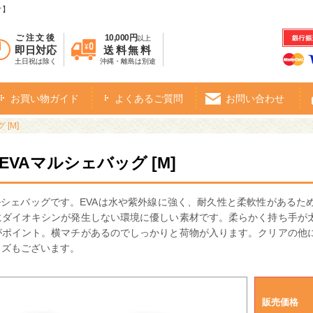
オ】
ご注文後
10,000円
以上
即日対応
送料無料
土日祝は除く
沖縄・離島は別途
お買い物ガイド
よくあるご質問
お問い合わせ
[M]
EVAマルシェバッグ [M]
ルシェバッグです。EVAは水や紫外線に強く、耐久性と柔軟性がある
にダイオキシンが発生しない環境に優しい素材です。柔らかく持ち手が
がポイント。横マチがあるのでしっかりと荷物が入ります。クリアの他
イズもございます。
販売価格