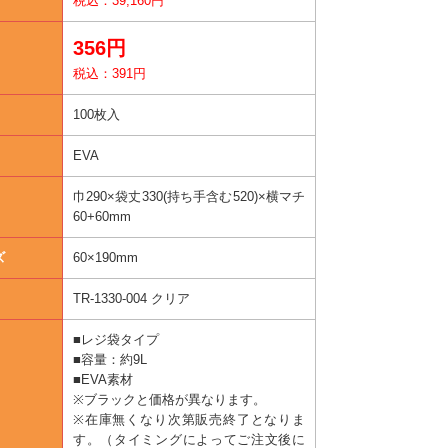
税込：39,160円
356円
税込：391円
100枚入
EVA
巾290×袋丈330(持ち手含む520)×横マチ
60+60mm
ズ
60×190mm
TR-1330-004 クリア
■レジ袋タイプ
■容量：約9L
■EVA素材
※ブラックと価格が異なります。
※在庫無くなり次第販売終了となりま
す。（タイミングによってご注文後に