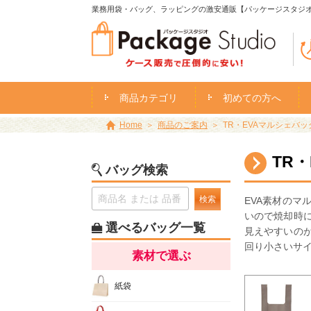
業務用袋・バッグ、ラッピングの激安通販【パッケージスタジ
商品カテゴリ
初めての方へ
Home
商品のご案内
TR・EVAマルシェバッグ 
TR・
バッグ検索
検索
EVA素材のマ
いので焼却時
選べるバッグ一覧
見えやすいの
回り小さいサ
素材で選ぶ
紙袋