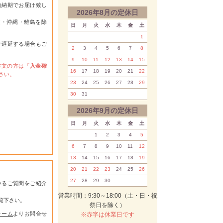
短納期でお届け致し
2026年8月の定休日
道・沖縄・離島を除
日
月
火
水
木
金
土
1
り遅延する場合もご
2
3
4
5
6
7
8
9
10
11
12
13
14
15
注文の方は「
入金確
16
17
18
19
20
21
22
さい。
23
24
25
26
27
28
29
30
31
2026年9月の定休日
日
月
火
水
木
金
土
1
2
3
4
5
6
7
8
9
10
11
12
13
14
15
16
17
18
19
20
21
22
23
24
25
26
27
28
29
30
いるご質問をご紹介
営業時間：9:30～18:00（土・日・祝
覧下さい。
祭日を除く）
ォーム
よりお問合せ
※赤字は休業日です