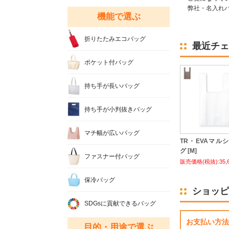
弊社・名入れバ
機能で選ぶ
折りたたみエコバッグ
最近チェ
ポケット付バッグ
持ち手が長いバッグ
持ち手が小判抜きバッグ
マチ幅が広いバッグ
TR・EVAマル
グ [M]
ファスナー付バッグ
販売価格(税抜):35,
保冷バッグ
ショッピ
SDGsに貢献できるバッグ
お支払い方法
目的・用途で選ぶ