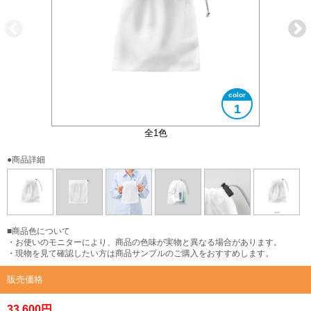
1
大きさイメージ
ストッパー付き
使用イメージ
EVA素材
全1色
●商品詳細
■商品色について
・お使いのモニターにより、商品の色味が実物と異なる場合があります。
・現物を見て確認したい方は商品サンプルのご購入をおすすめします。
販売価格
33,600円