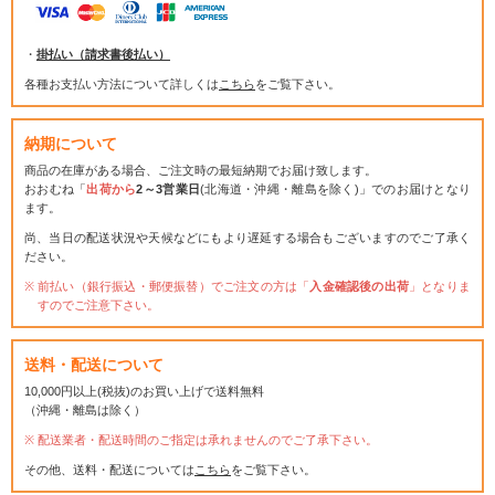
・
掛払い（請求書後払い）
各種お支払い方法について詳しくは
こちら
をご覧下さい。
納期について
商品の在庫がある場合、ご注文時の最短納期でお届け致します。
おおむね「
出荷から
2～3営業日
(北海道・沖縄・離島を除く)」でのお届けとなり
ます。
尚、当日の配送状況や天候などにもより遅延する場合もございますのでご了承く
ださい。
前払い（銀行振込・郵便振替）でご注文の方は「
入金確認後の出荷
」となりま
すのでご注意下さい。
送料・配送について
10,000円以上(税抜)のお買い上げで送料無料
（沖縄・離島は除く）
配送業者・配送時間のご指定は承れませんのでご了承下さい。
その他、送料・配送については
こちら
をご覧下さい。