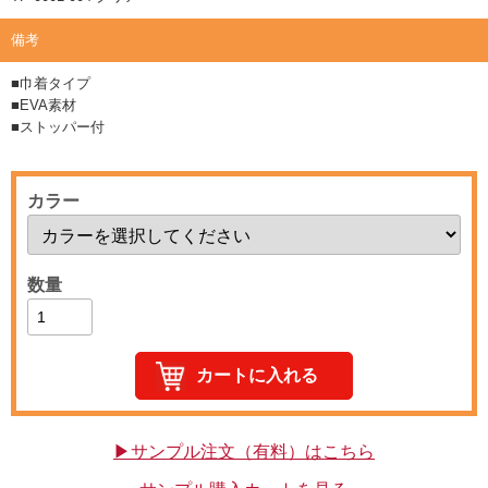
備考
■巾着タイプ
■EVA素材
■ストッパー付
カラー
数量
▶サンプル注文（有料）はこちら