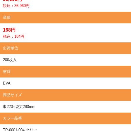
税込：36,960円
単価
168円
税込：184円
出荷単位
200枚入
材質
EVA
商品サイズ
巾220×袋丈280mm
カラー品番
TP-0001-004 クリア