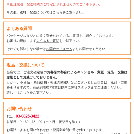
配送業者・配送時間のご指定は承れませんのでご了承下さい。
その他、送料・配送については
こちら
をご覧下さい。
よくある質問
パッケージスタジオに多く寄せられているご質問をご紹介しております。
お困りの際は、まず
よくあるご質問
をご覧下さい。
それでも解決しない場合は
お問合せフォーム
よりお問合せください。
返品・交換について
当店では、ご注文確定後の
お客様の都合によるキャンセル・変更・返品・交換は
原則としてお受けしておりません。
万が一、不良品・商品破損・発送の間違いなどございました場合は、返品・交換
を承りますので、商品到着後7営業日以内に弊社スタッフまでご連絡ください。
詳しくは
こちら
をご覧下さい。
お問い合わせ
03-6825-3422
TEL：
営業日：9：30～18：00（土・日・祝祭日を除く）
お電話によるお問い合わせは上記営業時間に受け付けております。