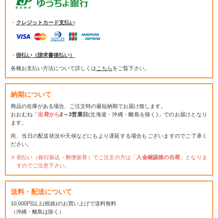
・
クレジットカード支払い
・
掛払い（請求書後払い）
各種お支払い方法について詳しくは
こちら
をご覧下さい。
納期について
商品の在庫がある場合、ご注文時の最短納期でお届け致します。
おおむね「
出荷から
2～3営業日
(北海道・沖縄・離島を除く)」でのお届けとなり
ます。
尚、当日の配送状況や天候などにもより遅延する場合もございますのでご了承く
ださい。
前払い（銀行振込・郵便振替）でご注文の方は「
入金確認後の出荷
」となりま
すのでご注意下さい。
送料・配送について
10,000円以上(税抜)のお買い上げで送料無料
（沖縄・離島は除く）