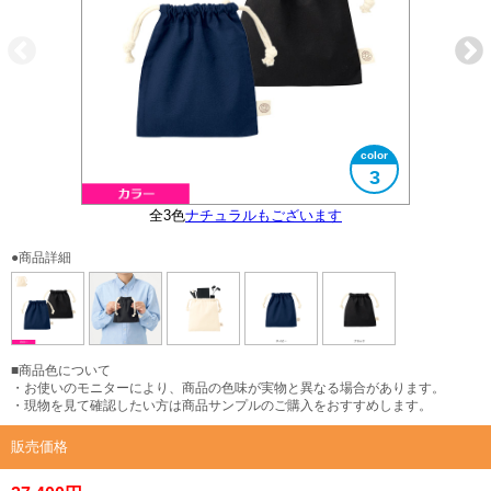
3
全3色
ナチュラルもございます
大きさイメージ
使用イメージ
●商品詳細
■商品色について
・お使いのモニターにより、商品の色味が実物と異なる場合があります。
・現物を見て確認したい方は商品サンプルのご購入をおすすめします。
販売価格