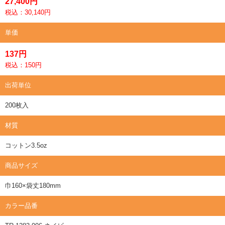
27,400円
税込：30,140円
単価
137円
税込：150円
出荷単位
200枚入
材質
コットン3.5oz
商品サイズ
巾160×袋丈180mm
カラー品番