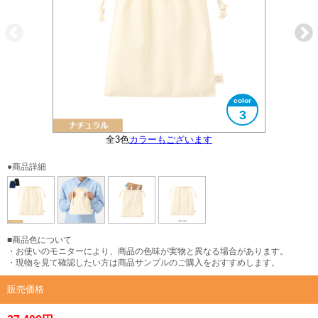
3
全3色
大きさイメージ
カラーもございます
使用イメージ
●商品詳細
■商品色について
・お使いのモニターにより、商品の色味が実物と異なる場合があります。
・現物を見て確認したい方は商品サンプルのご購入をおすすめします。
販売価格