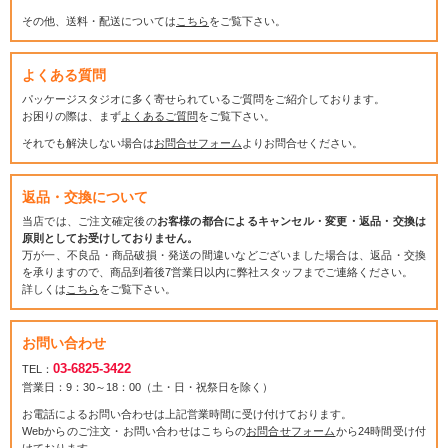
その他、送料・配送については
こちら
をご覧下さい。
よくある質問
パッケージスタジオに多く寄せられているご質問をご紹介しております。
お困りの際は、まず
よくあるご質問
をご覧下さい。
それでも解決しない場合は
お問合せフォーム
よりお問合せください。
返品・交換について
当店では、ご注文確定後の
お客様の都合によるキャンセル・変更・返品・交換は
原則としてお受けしておりません。
万が一、不良品・商品破損・発送の間違いなどございました場合は、返品・交換
を承りますので、商品到着後7営業日以内に弊社スタッフまでご連絡ください。
詳しくは
こちら
をご覧下さい。
お問い合わせ
03-6825-3422
TEL：
営業日：9：30～18：00（土・日・祝祭日を除く）
お電話によるお問い合わせは上記営業時間に受け付けております。
Webからのご注文・お問い合わせはこちらの
お問合せフォーム
から24時間受け付