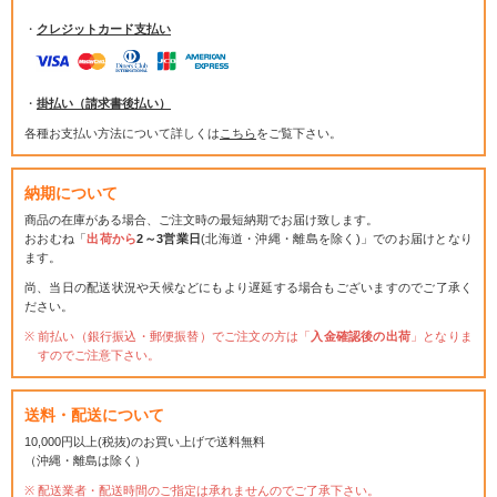
・
クレジットカード支払い
・
掛払い（請求書後払い）
各種お支払い方法について詳しくは
こちら
をご覧下さい。
納期について
商品の在庫がある場合、ご注文時の最短納期でお届け致します。
おおむね「
出荷から
2～3営業日
(北海道・沖縄・離島を除く)」でのお届けとなり
ます。
尚、当日の配送状況や天候などにもより遅延する場合もございますのでご了承く
ださい。
前払い（銀行振込・郵便振替）でご注文の方は「
入金確認後の出荷
」となりま
すのでご注意下さい。
送料・配送について
10,000円以上(税抜)のお買い上げで送料無料
（沖縄・離島は除く）
配送業者・配送時間のご指定は承れませんのでご了承下さい。