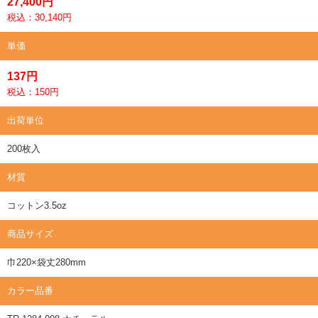
27,400円
税込：30,140円
単価
137円
税込：150円
出荷単位
200枚入
材質
コットン3.5oz
商品サイズ
巾220×袋丈280mm
カラー品番