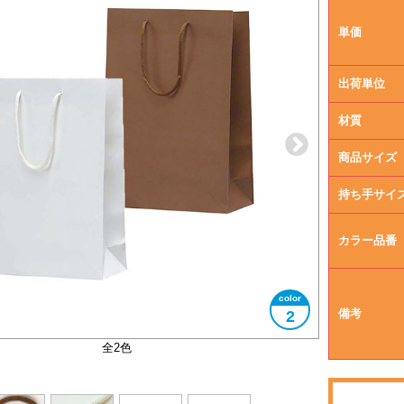
単価
出荷単位
材質
商品サイズ
持ち手サイ
カラー品番
備考
2
持ち手はペーパーヤーンを使用
表面は細かいエンボス加工
全2色