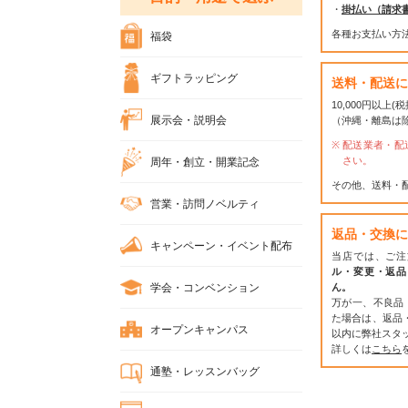
・
掛払い（請求
各種お支払い方
福袋
ギフトラッピング
送料・配送に
10,000円以上
展示会・説明会
（沖縄・離島は
配送業者・配
さい。
周年・創立・開業記念
その他、送料・
営業・訪問ノベルティ
返品・交換に
キャンペーン・イベント配布
当店では、ご注
ル・変更・返品
学会・コンベンション
ん。
万が一、不良品
た場合は、返品
オープンキャンパス
以内に弊社スタ
詳しくは
こちら
通塾・レッスンバッグ