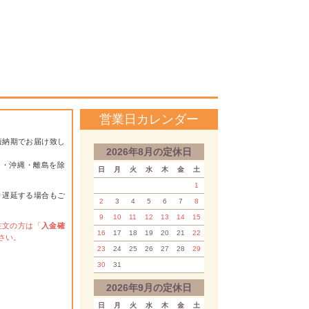
営業日カレンダー
短納期でお届け致し
2026年8月の定休日
道・沖縄・離島を除
日
月
火
水
木
金
土
1
り遅延する場合もご
2
3
4
5
6
7
8
9
10
11
12
13
14
15
注文の方は「
入金確
16
17
18
19
20
21
22
さい。
23
24
25
26
27
28
29
30
31
2026年9月の定休日
日
月
火
水
木
金
土