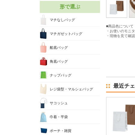
形で選ぶ
マチなしバッグ
■商品色について
・お使いのモニタ
マチガゼットバッグ
・現物を見て確認
船底バッグ
角底バッグ
ナップバッグ
最近チェ
レジ袋型・マルシェバッグ
サコッシュ
巾着・平袋
ポーチ・雑貨