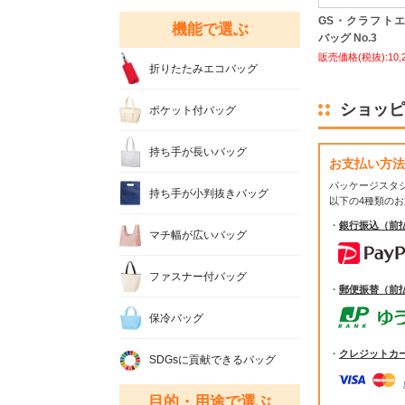
GS・クラフト
機能で選ぶ
バッグ No.3
販売価格(税抜):10,
折りたたみエコバッグ
ショッピ
ポケット付バッグ
持ち手が長いバッグ
お支払い方法
パッケージスタ
持ち手が小判抜きバッグ
以下の4種類の
・
銀行振込（前
マチ幅が広いバッグ
ファスナー付バッグ
・
郵便振替（前
保冷バッグ
・
クレジットカ
SDGsに貢献できるバッグ
目的・用途で選ぶ