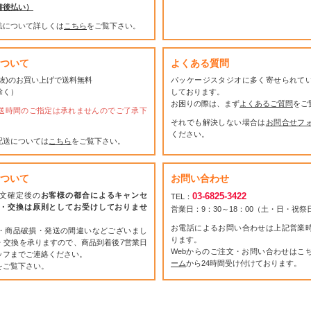
書後払い）
法について詳しくは
こちら
をご覧下さい。
ついて
よくある質問
(税抜)のお買い上げで送料無料
パッケージスタジオに多く寄せられて
除く）
しております。
お困りの際は、まず
よくあるご質問
をご
送時間のご指定は承れませんのでご了承下
それでも解決しない場合は
お問合せフ
ください。
配送については
こちら
をご覧下さい。
ついて
お問い合わせ
文確定後の
お客様の都合によるキャンセ
03-6825-3422
TEL：
・交換は原則としてお受けしておりませ
営業日：9：30～18：00（土・日・祝
お電話によるお問い合わせは上記営業
・商品破損・発送の間違いなどございまし
ります。
・交換を承りますので、商品到着後7営業日
Webからのご注文・お問い合わせはこ
ッフまでご連絡ください。
ーム
から24時間受け付けております。
をご覧下さい。