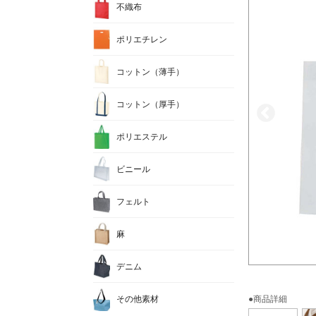
不織布
ポリエチレン
コットン（薄手）
コットン（厚手）
ポリエステル
ビニール
フェルト
麻
デニム
その他素材
●商品詳細