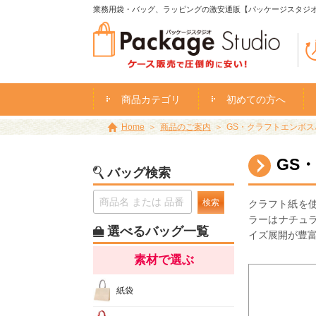
業務用袋・バッグ、ラッピングの激安通販【パッケージスタジ
商品カテゴリ
初めての方へ
Home
商品のご案内
GS・クラフトエンボスバ
GS
バッグ検索
検索
クラフト紙を
ラーはナチュ
選べるバッグ一覧
イズ展開が豊
素材で選ぶ
紙袋