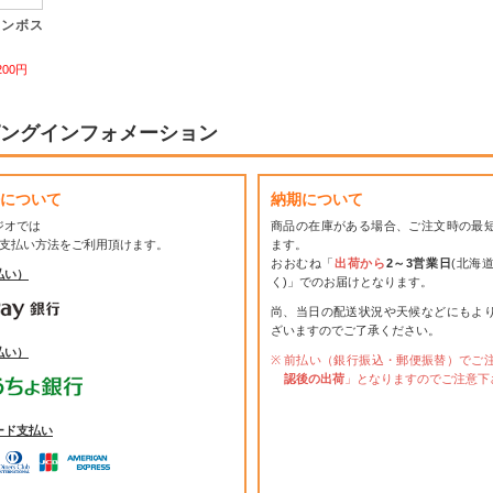
エンボス
200円
ングインフォメーション
について
納期について
ジオでは
商品の在庫がある場合、ご注文時の最
お支払い方法をご利用頂けます。
ます。
おおむね「
出荷から
2～3営業日
(北海
払い）
く)」でのお届けとなります。
尚、当日の配送状況や天候などにもよ
ざいますのでご了承ください。
払い）
前払い（銀行振込・郵便振替）でご
認後の出荷
」となりますのでご注意下
ード支払い