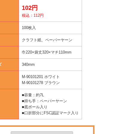
102円
税込：112円
100枚入
クラフト紙、ペーパーヤーン
巾220×袋丈320×マチ110mm
ズ
340mm
M-90101201 ホワイト
M-90101278 ブラウン
■容量：約7L
■持ち手：ペーパーヤーン
■底ボール入り
■口折部分にFSC認証マーク入り