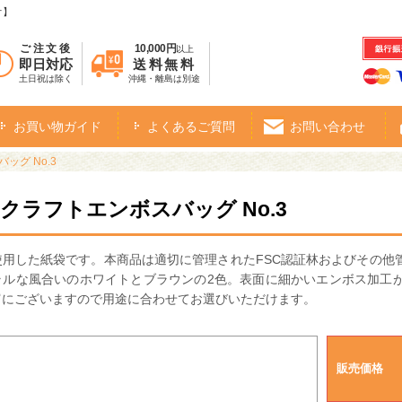
オ】
ご注文後
10,000円
以上
即日対応
送料無料
土日祝は除く
沖縄・離島は別途
お買い物ガイド
よくあるご質問
お問い合わせ
ッグ No.3
・クラフトエンボスバッグ No.3
使用した紙袋です。本商品は適切に管理されたFSC認証林およびその他
ラルな風合いのホワイトとブラウンの2色。表面に細かいエンボス加工
富にございますので用途に合わせてお選びいただけます。
販売価格