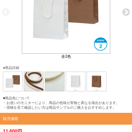
2
持ち手はペーパーヤーンを使用
表面は細かいエンボス加工
全2色
●商品詳細
■商品色について
・お使いのモニターにより、商品の色味が実物と異なる場合があります。
・現物を見て確認したい方は商品サンプルのご購入をおすすめします。
販売価格
11,600円