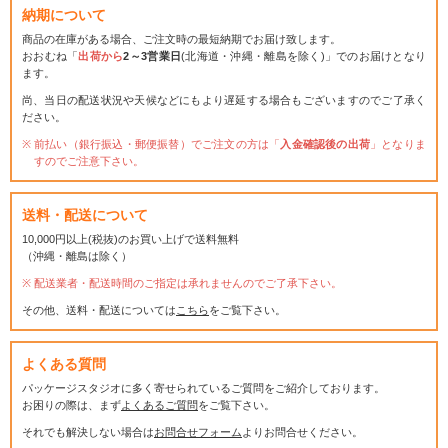
納期について
商品の在庫がある場合、ご注文時の最短納期でお届け致します。
おおむね「
出荷から
2～3営業日
(北海道・沖縄・離島を除く)」でのお届けとなり
ます。
尚、当日の配送状況や天候などにもより遅延する場合もございますのでご了承く
ださい。
前払い（銀行振込・郵便振替）でご注文の方は「
入金確認後の出荷
」となりま
すのでご注意下さい。
送料・配送について
10,000円以上(税抜)のお買い上げで送料無料
（沖縄・離島は除く）
配送業者・配送時間のご指定は承れませんのでご了承下さい。
その他、送料・配送については
こちら
をご覧下さい。
よくある質問
パッケージスタジオに多く寄せられているご質問をご紹介しております。
お困りの際は、まず
よくあるご質問
をご覧下さい。
それでも解決しない場合は
お問合せフォーム
よりお問合せください。