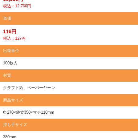
税込：12,760円
単価
116円
税込：127円
出荷単位
100枚入
材質
クラフト紙、ペーパーヤーン
商品サイズ
巾270×袋丈350×マチ110mm
持ち手サイズ
380mm